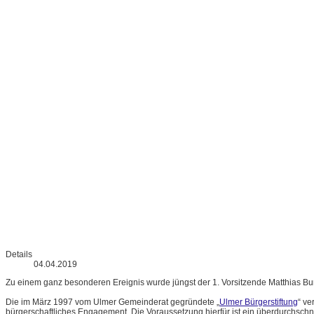
Details
04.04.2019
Zu einem ganz besonderen Ereignis wurde jüngst der 1. Vorsitzende Matthias Bur
Die im März 1997 vom Ulmer Gemeinderat gegründete „
Ulmer Bürgerstiftung
“ ve
bürgerschaftliches Engagement. Die Voraussetzung hierfür ist ein überdurchschnittli