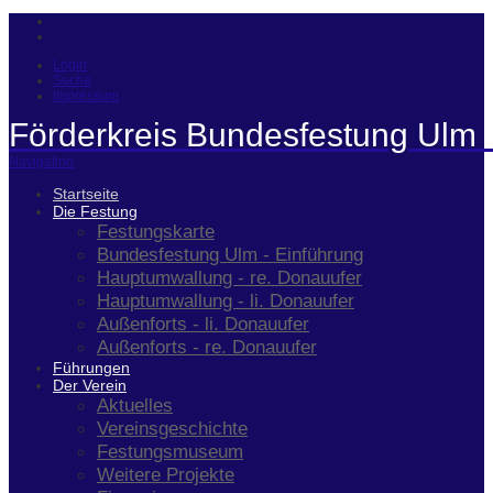
Login
Suche
Impressum
Förderkreis Bundesfestung Ulm 
Navigation
Startseite
Die Festung
Festungskarte
Bundesfestung Ulm - Einführung
Hauptumwallung - re. Donauufer
Hauptumwallung - li. Donauufer
Außenforts - li. Donauufer
Außenforts - re. Donauufer
Führungen
Der Verein
Aktuelles
Vereinsgeschichte
Festungsmuseum
Weitere Projekte