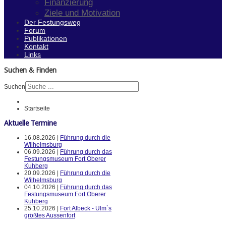
Finanzierung
Ziele und Motivation
Der Festungsweg
Forum
Publikationen
Kontakt
Links
Suchen & Finden
Suchen
Startseite
Aktuelle Termine
16.08.2026 |
Führung durch die
Wilhelmsburg
06.09.2026 |
Führung durch das
Festungsmuseum Fort Oberer
Kuhberg
20.09.2026 |
Führung durch die
Wilhelmsburg
04.10.2026 |
Führung durch das
Festungsmuseum Fort Oberer
Kuhberg
25.10.2026 |
Fort Albeck - Ulm`s
größtes Aussenfort