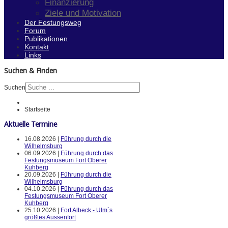
Finanzierung
Ziele und Motivation
Der Festungsweg
Forum
Publikationen
Kontakt
Links
Suchen & Finden
Suchen
Startseite
Aktuelle Termine
16.08.2026 |
Führung durch die
Wilhelmsburg
06.09.2026 |
Führung durch das
Festungsmuseum Fort Oberer
Kuhberg
20.09.2026 |
Führung durch die
Wilhelmsburg
04.10.2026 |
Führung durch das
Festungsmuseum Fort Oberer
Kuhberg
25.10.2026 |
Fort Albeck - Ulm`s
größtes Aussenfort