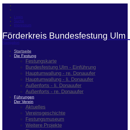
Login
Suche
Impressum
Förderkreis Bundesfestung Ulm 
Navigation
Startseite
Die Festung
Festungskarte
Bundesfestung Ulm - Einführung
Hauptumwallung - re. Donauufer
Hauptumwallung - li. Donauufer
Außenforts - li. Donauufer
Außenforts - re. Donauufer
Führungen
Der Verein
Aktuelles
Vereinsgeschichte
Festungsmuseum
Weitere Projekte