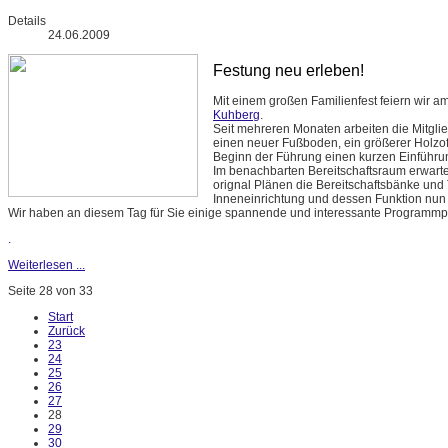
Details
24.06.2009
Festung neu erleben!
Mit einem großen Familienfest feiern wir a
Kuhberg
.
Seit mehreren Monaten arbeiten die Mitgli
einen neuer Fußboden, ein größerer Holzof
Beginn der Führung einen kurzen Einführ
Im benachbarten Bereitschaftsraum erwart
orignal Plänen die Bereitschaftsbänke und To
Inneneinrichtung und dessen Funktion nun
Wir haben an diesem Tag für Sie einige spannende und interessante Programm
.
Weiterlesen ...
Seite 28 von 33
Start
Zurück
23
24
25
26
27
28
29
30