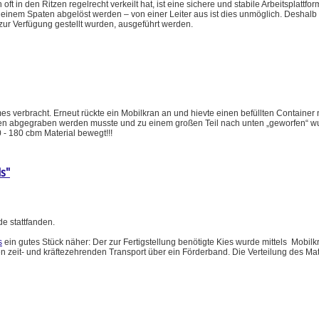
t in den Ritzen regelrecht verkeilt hat, ist eine sichere und stabile Arbeitsplattfo
einem Spaten abgelöst werden – von einer Leiter aus ist dies unmöglich. Deshalb
zur Verfügung gestellt wurden, ausgeführt werden.
es verbracht. Erneut rückte ein Mobilkran an und hievte einen befüllten Containe
en abgegraben werden musste und zu einem großen Teil nach unten „geworfen“ w
 - 180 cbm Material bewegt!!!
s"
e stattfanden.
s
ein gutes Stück näher: Der zur Fertigstellung benötigte Kies wurde mittels Mobilk
n zeit- und kräftezehrenden Transport über ein Förderband. Die Verteilung des Mat