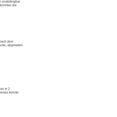
rm unabdingbar.
 konnten die
r nach dem
urde, abgeladen
ran in 2
erials konnte