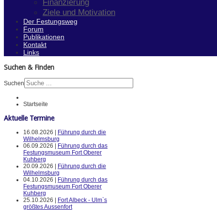
Finanzierung
Ziele und Motivation
Der Festungsweg
Forum
Publikationen
Kontakt
Links
Suchen & Finden
Suchen
Startseite
Aktuelle Termine
16.08.2026 |
Führung durch die
Wilhelmsburg
06.09.2026 |
Führung durch das
Festungsmuseum Fort Oberer
Kuhberg
20.09.2026 |
Führung durch die
Wilhelmsburg
04.10.2026 |
Führung durch das
Festungsmuseum Fort Oberer
Kuhberg
25.10.2026 |
Fort Albeck - Ulm`s
größtes Aussenfort