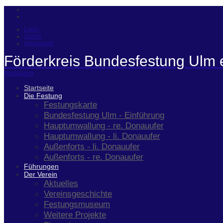
Login
Suche
Impressum
Förderkreis Bundesfestung Ulm 
Navigation
Startseite
Die Festung
Festungskarte
Bundesfestung Ulm - Einführung
Hauptumwallung - re. Donauufer
Hauptumwallung - li. Donauufer
Außenforts - li. Donauufer
Außenforts - re. Donauufer
Führungen
Der Verein
Aktuelles
Vereinsgeschichte
Festungsmuseum
Weitere Projekte