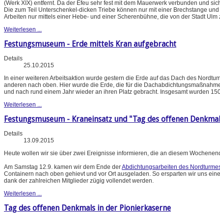
(Werk XIX) entfernt. Da der Efeu sehr fest mit dem Mauerwerk verbunden und sich of
Die zum Teil Unterschenkel-dicken Triebe können nur mit einer Brechstange und 
Arbeiten nur mittels einer Hebe- und einer Scherenbühne, die von der Stadt Ulm 
Weiterlesen ...
Festungsmuseum - Erde mittels Kran aufgebracht
Details
25.10.2015
In einer weiteren Arbeitsaktion wurde gestern die Erde auf das Dach des Nordtum
anderen nach oben. Hier wurde die Erde, die für die Dachabdichtungsmaßnahm
und nach rund einem Jahr wieder an ihren Platz gebracht. Insgesamt wurden 150
Weiterlesen ...
Festungsmuseum - Kraneinsatz und "Tag des offenen Denkmal
Details
13.09.2015
Heute wollen wir sie über zwei Ereignisse informieren, die an diesem Wochenend
Am Samstag 12.9. kamen wir dem Ende der
Abdichtungsarbeiten des Nordturme
Containern nach oben gehievt und vor Ort ausgeladen. So ersparten wir uns eine
dank der zahlreichen Mitglieder zügig vollendet werden.
Weiterlesen ...
Tag des offenen Denkmals in der Pionierkaserne