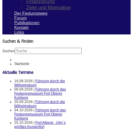
Finanzierung
Ziele und Motivation
Der Festungsweg
Forum
Publikationen
Kontakt
Links
Suchen & Finden
Suchen
Startseite
Aktuelle Termine
16.08.2026 |
Führung durch die
Wilhelmsburg
06.09.2026 |
Führung durch das
Festungsmuseum Fort Oberer
Kuhberg
20.09.2026 |
Führung durch die
Wilhelmsburg
04.10.2026 |
Führung durch das
Festungsmuseum Fort Oberer
Kuhberg
25.10.2026 |
Fort Albeck - Ulm`s
größtes Aussenfort