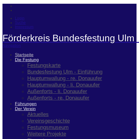
Login
Suche
Impressum
Förderkreis Bundesfestung Ulm 
Navigation
Startseite
Die Festung
Festungskarte
Bundesfestung Ulm - Einführung
Hauptumwallung - re. Donauufer
Hauptumwallung - li. Donauufer
Außenforts - li. Donauufer
Außenforts - re. Donauufer
Führungen
Der Verein
Aktuelles
Vereinsgeschichte
Festungsmuseum
Weitere Projekte