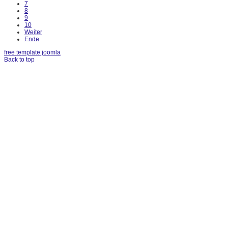
7
8
9
10
Weiter
Ende
free template joomla
Back to top