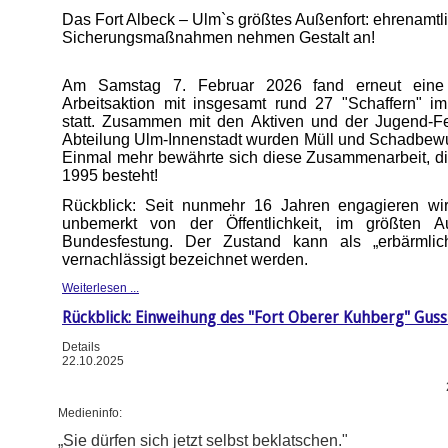
Das Fort Albeck – Ulm`s größtes Außenfort: ehrenamtl
Sicherungsmaßnahmen nehmen Gestalt an!
Am Samstag 7. Februar 2026 fand erneut eine e
Arbeitsaktion mit insgesamt rund 27 "Schaffern" im
statt. Zusammen mit den Aktiven und der Jugend-F
Abteilung Ulm-Innenstadt wurden Müll und Schadbewu
Einmal mehr bewährte sich diese Zusammenarbeit, die
1995 besteht!
Rückblick: Seit nunmehr 16 Jahren engagieren wir 
unbemerkt von der Öffentlichkeit, im größten A
Bundesfestung. Der Zustand kann als „erbärmlic
vernachlässigt bezeichnet werden.
Weiterlesen ...
Rückblick: Einweihung des "Fort Oberer Kuhberg" Gus
Details
22.10.2025
Medieninfo:
„Sie dürfen sich jetzt selbst beklatschen."