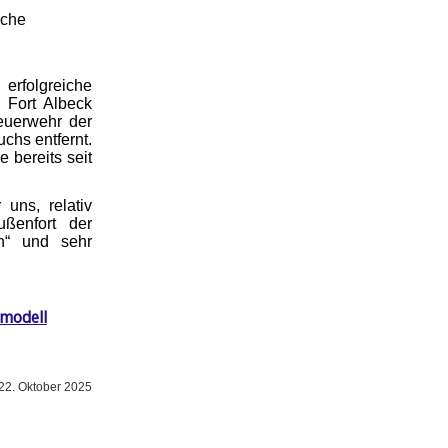
iche
rfolgreiche
 Fort Albeck
euerwehr der
chs entfernt.
 bereits seit
uns, relativ
ußenfort der
h“ und sehr
smodell
22. Oktober 2025