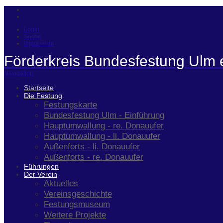
Login
Suche
Impressum
Förderkreis Bundesfestung Ulm 
Navigation
Startseite
Die Festung
Festungskarte
Bundesfestung Ulm - Einführung
Hauptumwallung - re. Donauufer
Hauptumwallung - li. Donauufer
Außenforts - li. Donauufer
Außenforts - re. Donauufer
Führungen
Der Verein
Aktuelles
Vereinsgeschichte
Festungsmuseum
Weitere Projekte