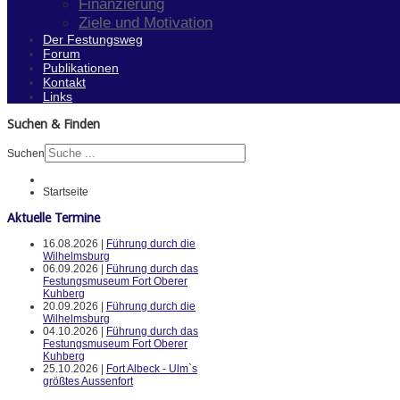
Finanzierung
Ziele und Motivation
Der Festungsweg
Forum
Publikationen
Kontakt
Links
Suchen & Finden
Suchen
Startseite
Aktuelle Termine
16.08.2026 |
Führung durch die
Wilhelmsburg
06.09.2026 |
Führung durch das
Festungsmuseum Fort Oberer
Kuhberg
20.09.2026 |
Führung durch die
Wilhelmsburg
04.10.2026 |
Führung durch das
Festungsmuseum Fort Oberer
Kuhberg
25.10.2026 |
Fort Albeck - Ulm`s
größtes Aussenfort