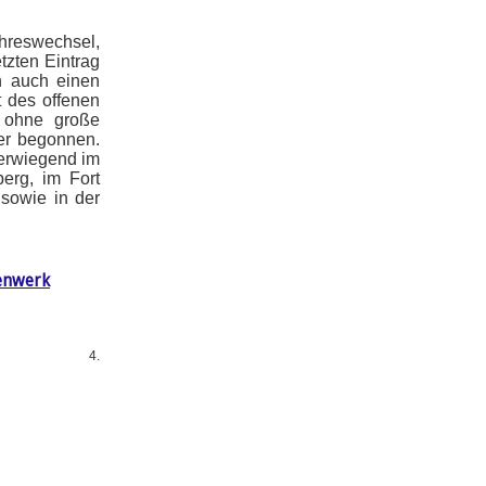
reswechsel,
tzten Eintrag
n auch einen
t des offenen
 ohne große
der begonnen.
berwiegend im
erg, im Fort
 sowie in der
enwerk
4.