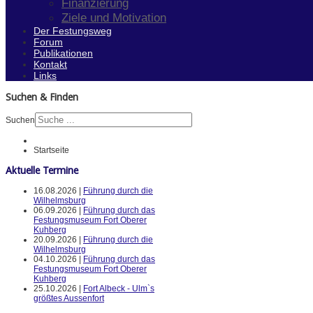
Finanzierung
Ziele und Motivation
Der Festungsweg
Forum
Publikationen
Kontakt
Links
Suchen & Finden
Suchen
Startseite
Aktuelle Termine
16.08.2026 |
Führung durch die
Wilhelmsburg
06.09.2026 |
Führung durch das
Festungsmuseum Fort Oberer
Kuhberg
20.09.2026 |
Führung durch die
Wilhelmsburg
04.10.2026 |
Führung durch das
Festungsmuseum Fort Oberer
Kuhberg
25.10.2026 |
Fort Albeck - Ulm`s
größtes Aussenfort