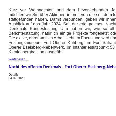
Kurz vor Weihnachten und dem bevorstehenden Jah
möchten wir Sie über Aktionen informieren die seit dem le
stattgefunden haben. Damit verbunden, geben wir Ihne
Ausblick auf das Jahr 2024. Seit der erfolgreichen Nach
Denkmals Bundesfestung Ulm haben wir, wie so oft
Berichterstattung, natürlich einige Projekte fortgesetzt o
Die aktive, ehrenamtlich Arbeit steht im Focus und wird ü
Festungsmuseum Fort Oberer Kuhberg, im Fort Safranb
Oberer Eselsberg-Nebenwerk, im Infanteriestützpunkt 58
Kienlesbergbastion ausgeübt.
Weiterlesen ...
Nacht des offenen Denkmals - Fort Oberer Eselsberg-Neb
Details
04.09.2023