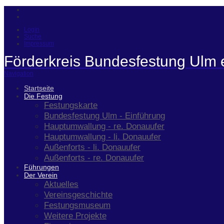
Login
Suche
Impressum
Förderkreis Bundesfestung Ulm 
Navigation
Startseite
Die Festung
Festungskarte
Bundesfestung Ulm - Einführung
Hauptumwallung - re. Donauufer
Hauptumwallung - li. Donauufer
Außenforts - li. Donauufer
Außenforts - re. Donauufer
Führungen
Der Verein
Aktuelles
Vereinsgeschichte
Festungsmuseum
Weitere Projekte