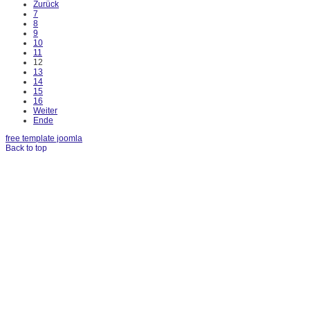
Zurück
7
8
9
10
11
12
13
14
15
16
Weiter
Ende
free template joomla
Back to top