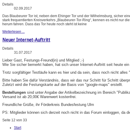
Details
02.09.2017
Das Blaubeurer Tor ist, neben dem Ehinger Tor und der Wilhelmsburg, sicher ei
stark frequentierten Kreisverkehrs „Blaubeurer-Tor-Ring“, kennen es nicht nur d
herum fahren. Dass das Tor heute noch steht ist keine
Weiterlesen ...
Neuer Internet-Auftritt
Details
31.07.2017
Lieber Gast, Festungs-Freund(in) und Mitglied ;-)
Wie Sie sicher bemerkt haben, hat sich unser Internet-Auftritt seit heute ei
Trotz sorgfältiger Testläufe kann es hier und da sein, dass noch nicht alles "
Bitte haben Sie dafür Verständnis, dass wir das nur Schritt für Schritt übe
Zuletzt wird die Festungskarte auf der Basis von "google-maps" erstellt.
Bestellungen
sind unter Angabe der Artikelbezeichnung im Bereich "Publik
Versand ist ab 20,00€ Warenwert kostenfrei.
Freundliche Grüße, ihr Förderkreis Bundesfestung Ulm
PS: Mitglieder können sich derzeit noch nicht in das Forum einloggen, da di
Seite 12 von 33
Start