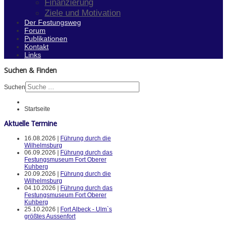
Finanzierung
Ziele und Motivation
Der Festungsweg
Forum
Publikationen
Kontakt
Links
Suchen & Finden
Suchen
Startseite
Aktuelle Termine
16.08.2026 |
Führung durch die
Wilhelmsburg
06.09.2026 |
Führung durch das
Festungsmuseum Fort Oberer
Kuhberg
20.09.2026 |
Führung durch die
Wilhelmsburg
04.10.2026 |
Führung durch das
Festungsmuseum Fort Oberer
Kuhberg
25.10.2026 |
Fort Albeck - Ulm`s
größtes Aussenfort