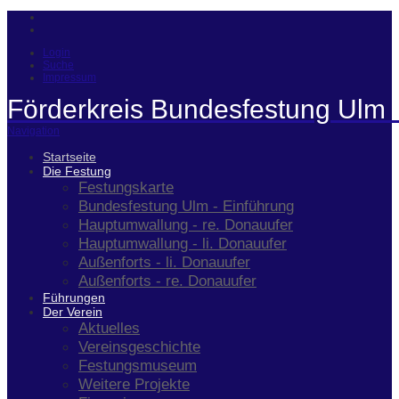
Login
Suche
Impressum
Förderkreis Bundesfestung Ulm 
Navigation
Startseite
Die Festung
Festungskarte
Bundesfestung Ulm - Einführung
Hauptumwallung - re. Donauufer
Hauptumwallung - li. Donauufer
Außenforts - li. Donauufer
Außenforts - re. Donauufer
Führungen
Der Verein
Aktuelles
Vereinsgeschichte
Festungsmuseum
Weitere Projekte