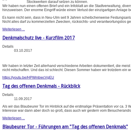
Stockwerken darauf setzen zu können.
Wir haben nun einen offenen Brief und ein Infoblatt an die Stadtverwaltung, di
hinzuweisen. Der enorme Eingriff würde einen Verlust der einzigartigen Anlage b
Es kann nicht sein, dass in Neu-Ulm seit 9 Jahren scheibchenweise Festungsan
Nicht alles darf zu kommerziellen Zwecken, rücksichts- und verantwortungslos ge
Weiterlesen ...
Denkmalschutz live - Kurzfilm 2017
Details
03.10.2017
Wir haben in letzter Zeit allerhand verschiedene Arbeiten dokumentiert, die meis
nicht mitschaffen. Und das ist schlecht. Diesen Sommer haben wir trotzdem ein w
https://youtu.be/HPWmbwcVgEU
Tag des offenen Denkmals - Rückblick
Details
11.09.2017
Als wir das Blaubeurer Tor im Hinblick auf die erstmalige Präsentation vor ca.
Interesse war dann aber doch so groß, dass auch wir gestern vom Besucherandr
Weiterlesen ...
Blaubeurer Tor - Führungen am "Tag des offenen Denkmals"