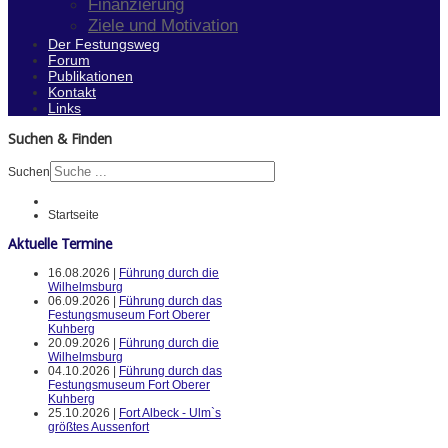
Finanzierung
Ziele und Motivation
Der Festungsweg
Forum
Publikationen
Kontakt
Links
Suchen & Finden
Suchen
Startseite
Aktuelle Termine
16.08.2026 |
Führung durch die
Wilhelmsburg
06.09.2026 |
Führung durch das
Festungsmuseum Fort Oberer
Kuhberg
20.09.2026 |
Führung durch die
Wilhelmsburg
04.10.2026 |
Führung durch das
Festungsmuseum Fort Oberer
Kuhberg
25.10.2026 |
Fort Albeck - Ulm`s
größtes Aussenfort