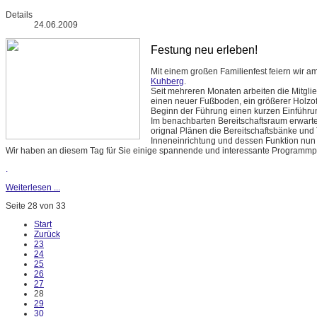
Details
24.06.2009
Festung neu erleben!
Mit einem großen Familienfest feiern wir a
Kuhberg
.
Seit mehreren Monaten arbeiten die Mitgli
einen neuer Fußboden, ein größerer Holzof
Beginn der Führung einen kurzen Einführ
Im benachbarten Bereitschaftsraum erwart
orignal Plänen die Bereitschaftsbänke und To
Inneneinrichtung und dessen Funktion nun
Wir haben an diesem Tag für Sie einige spannende und interessante Programm
.
Weiterlesen ...
Seite 28 von 33
Start
Zurück
23
24
25
26
27
28
29
30