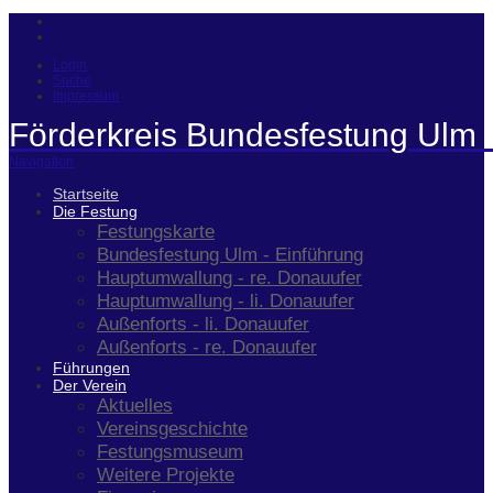
Login
Suche
Impressum
Förderkreis Bundesfestung Ulm 
Navigation
Startseite
Die Festung
Festungskarte
Bundesfestung Ulm - Einführung
Hauptumwallung - re. Donauufer
Hauptumwallung - li. Donauufer
Außenforts - li. Donauufer
Außenforts - re. Donauufer
Führungen
Der Verein
Aktuelles
Vereinsgeschichte
Festungsmuseum
Weitere Projekte