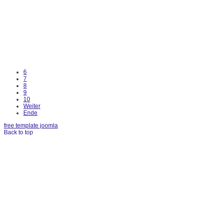
6
7
8
9
10
Weiter
Ende
free template joomla
Back to top