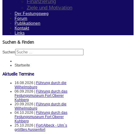
Finanzierung
Ziele und Motivation
Der Festungsweg
Forum
Publikationen
Kontakt
Links
Suchen & Finden
Suchen
Startseite
Aktuelle Termine
16.08.2026 |
Führung durch die
Wilhelmsburg
06.09.2026 |
Führung durch das
Festungsmuseum Fort Oberer
Kuhberg
20.09.2026 |
Führung durch die
Wilhelmsburg
04.10.2026 |
Führung durch das
Festungsmuseum Fort Oberer
Kuhberg
25.10.2026 |
Fort Albeck - Ulm`s
größtes Aussenfort