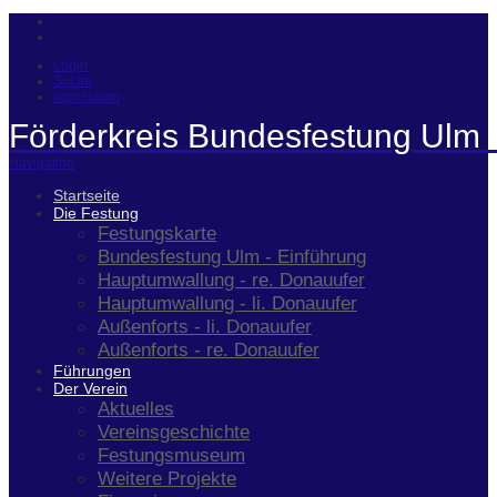
Login
Suche
Impressum
Förderkreis Bundesfestung Ulm 
Navigation
Startseite
Die Festung
Festungskarte
Bundesfestung Ulm - Einführung
Hauptumwallung - re. Donauufer
Hauptumwallung - li. Donauufer
Außenforts - li. Donauufer
Außenforts - re. Donauufer
Führungen
Der Verein
Aktuelles
Vereinsgeschichte
Festungsmuseum
Weitere Projekte