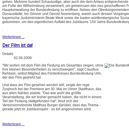
gehen. Mehrere hundert Schaulustige, aber auch die dem Anlass entsprechende
am Fuße der Wilhelmsburg versammelt, um gemeinsam den neu geschaffenen F
Hauptumwallung der Bundesfestung zu eröffnen. Neben den Oberbürgermeistern
Donaustädte, Ivo Gönner und Gerold Noerenberg, waren auch dessen Vorgänger
bayerische Justizministerin Beate Merk sowie die baden-württembergische Sozial
gekommen, um den eigentlichen Auftakt des Jubiläums '150 Jahre Bundesfestung' 
.
Weiterlesen ...
Der Film ist da!
Details
02.06.2009
"Wir wollen mit dem Film die Festung als Gesamtes zeigen, ohne
ihre kleinen Besonderheiten zu verschweigen", sagt Claudius
Rehbein, selbst Mitglied des Förderkreises Bundesfestung Ulm,
der den Film gedreht hat.
Und dass der Film gesehen werden will, zeigte der rege
Zuspruch bei der Premiere am 30. Mai im Ulmer Stadthaus, das
aus allen Nähten platzte. "Das war wohl die größte
Veranstaltung, die wir bisher gemacht haben, die nicht in einem
Teil der Festung stattgefunden hat", freut sich der
Vereinsvorsitzende Matthias Burger darüber, dass das Thema -
gerade jetzt im Jubiläumsjahr - so toll angenommen wird.
.
Weiterlesen ...