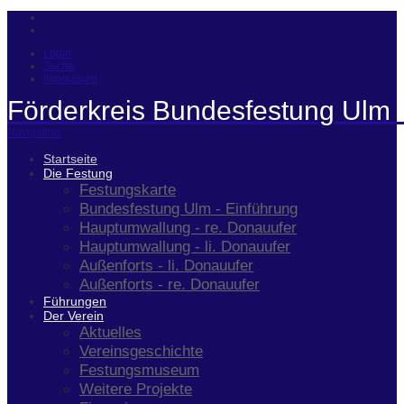
Login
Suche
Impressum
Förderkreis Bundesfestung Ulm 
Navigation
Startseite
Die Festung
Festungskarte
Bundesfestung Ulm - Einführung
Hauptumwallung - re. Donauufer
Hauptumwallung - li. Donauufer
Außenforts - li. Donauufer
Außenforts - re. Donauufer
Führungen
Der Verein
Aktuelles
Vereinsgeschichte
Festungsmuseum
Weitere Projekte