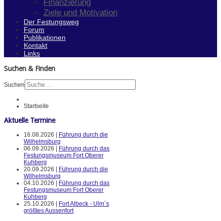
Finanzierung
Ziele und Motivation
Der Festungsweg
Forum
Publikationen
Kontakt
Links
Suchen & Finden
Suchen
Startseite
Aktuelle Termine
16.08.2026 |
Führung durch die
Wilhelmsburg
06.09.2026 |
Führung durch das
Festungsmuseum Fort Oberer
Kuhberg
20.09.2026 |
Führung durch die
Wilhelmsburg
04.10.2026 |
Führung durch das
Festungsmuseum Fort Oberer
Kuhberg
25.10.2026 |
Fort Albeck - Ulm`s
größtes Aussenfort