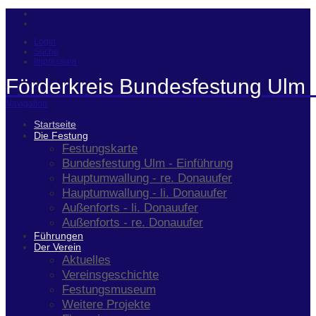
Login
Suche
Impressum
Förderkreis Bundesfestung Ulm 
Navigation
Startseite
Die Festung
Festungskarte
Bundesfestung Ulm - Einführung
Hauptumwallung - re. Donauufer
Hauptumwallung - li. Donauufer
Außenforts - li. Donauufer
Außenforts - re. Donauufer
Führungen
Der Verein
Aktuelles
Vereinsgeschichte
Festungsmuseum
Weitere Projekte