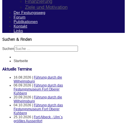
Finanzierung
Ziele und Motivation
Der Festungsweg
Forum
Publikationen
Kontakt
Links
Suchen & Finden
Suchen
Startseite
Aktuelle Termine
16.08.2026 |
Führung durch die
Wilhelmsburg
06.09.2026 |
Führung durch das
Festungsmuseum Fort Oberer
Kuhberg
20.09.2026 |
Führung durch die
Wilhelmsburg
04.10.2026 |
Führung durch das
Festungsmuseum Fort Oberer
Kuhberg
25.10.2026 |
Fort Albeck - Ulm`s
größtes Aussenfort