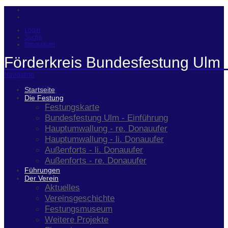
Login
Suche
Impressum
Förderkreis Bundesfestung Ulm 
Navigation
Startseite
Die Festung
Festungskarte
Bundesfestung Ulm - Einführung
Hauptumwallung - re. Donauufer
Hauptumwallung - li. Donauufer
Außenforts - li. Donauufer
Außenforts - re. Donauufer
Führungen
Der Verein
Aktuelles
Vereinsgeschichte
Festungsmuseum
Weitere Projekte