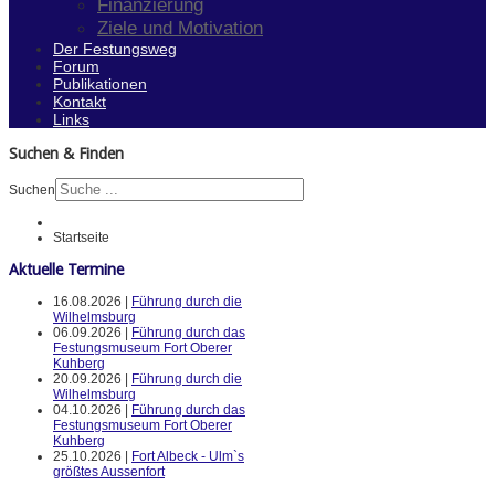
Finanzierung
Ziele und Motivation
Der Festungsweg
Forum
Publikationen
Kontakt
Links
Suchen & Finden
Suchen
Startseite
Aktuelle Termine
16.08.2026 |
Führung durch die
Wilhelmsburg
06.09.2026 |
Führung durch das
Festungsmuseum Fort Oberer
Kuhberg
20.09.2026 |
Führung durch die
Wilhelmsburg
04.10.2026 |
Führung durch das
Festungsmuseum Fort Oberer
Kuhberg
25.10.2026 |
Fort Albeck - Ulm`s
größtes Aussenfort