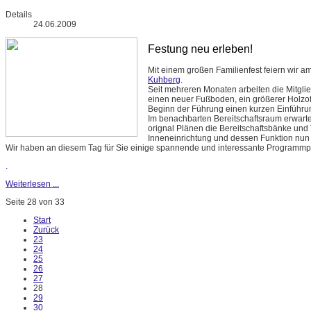
Details
24.06.2009
Festung neu erleben!
Mit einem großen Familienfest feiern wir a
Kuhberg
.
Seit mehreren Monaten arbeiten die Mitgli
einen neuer Fußboden, ein größerer Holzof
Beginn der Führung einen kurzen Einführ
Im benachbarten Bereitschaftsraum erwart
orignal Plänen die Bereitschaftsbänke und To
Inneneinrichtung und dessen Funktion nun
Wir haben an diesem Tag für Sie einige spannende und interessante Programm
.
Weiterlesen ...
Seite 28 von 33
Start
Zurück
23
24
25
26
27
28
29
30