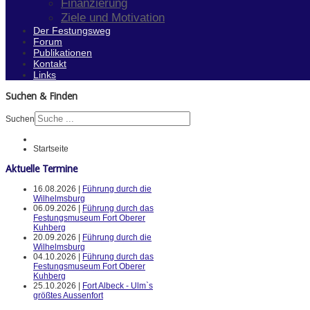
Finanzierung
Ziele und Motivation
Der Festungsweg
Forum
Publikationen
Kontakt
Links
Suchen & Finden
Suchen
Startseite
Aktuelle Termine
16.08.2026 |
Führung durch die
Wilhelmsburg
06.09.2026 |
Führung durch das
Festungsmuseum Fort Oberer
Kuhberg
20.09.2026 |
Führung durch die
Wilhelmsburg
04.10.2026 |
Führung durch das
Festungsmuseum Fort Oberer
Kuhberg
25.10.2026 |
Fort Albeck - Ulm`s
größtes Aussenfort