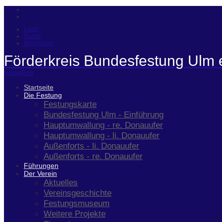
Login
Suche
Impressum
Förderkreis Bundesfestung Ulm 
Navigation
Startseite
Die Festung
Festungskarte
Bundesfestung Ulm - Einführung
Hauptumwallung - re. Donauufer
Hauptumwallung - li. Donauufer
Außenforts - li. Donauufer
Außenforts - re. Donauufer
Führungen
Der Verein
Aktuelles
Vereinsgeschichte
Festungsmuseum
Weitere Projekte