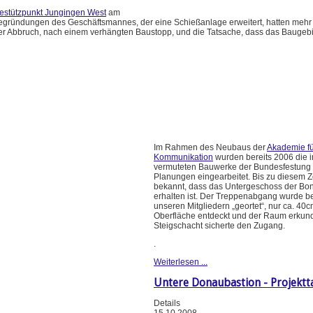
iestützpunkt Jungingen West
am
Begründungen des Geschäftsmannes, der eine Schießanlage erweitert, hatten mehr 
aler Abbruch, nach einem verhängten Baustopp, und die Tatsache, dass das Baugebi
Im Rahmen des Neubaus der
Akademie fü
Kommunikation
wurden bereits 2006 die 
vermuteten Bauwerke der Bundesfestung 
Planungen eingearbeitet. Bis zu diesem Z
bekannt, dass das Untergeschoss der Bo
erhalten ist. Der Treppenabgang wurde b
unseren Mitgliedern „geortet“, nur ca. 40c
Oberfläche entdeckt und der Raum erkund
Steigschacht sicherte den Zugang.
.
Weiterlesen ...
Untere Donaubastion - Projektt
Details
15.10.2008