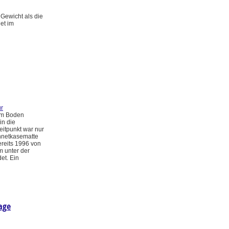
Gewicht als die
et im
r
im Boden
in die
eitpunkt war nur
nnetkasematte
ereits 1996 von
m unter der
et. Ein
age