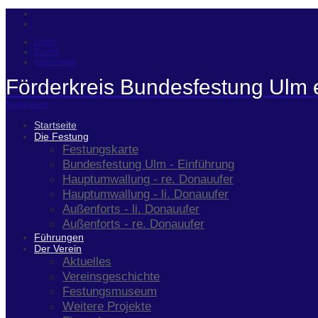
Login
Suche
Impressum
Förderkreis Bundesfestung Ulm 
Navigation
Startseite
Die Festung
Festungskarte
Bundesfestung Ulm - Einführung
Hauptumwallung - re. Donauufer
Hauptumwallung - li. Donauufer
Außenforts - li. Donauufer
Außenforts - re. Donauufer
Führungen
Der Verein
Aktuelles
Vereinsgeschichte
Festungsmuseum
Weitere Projekte