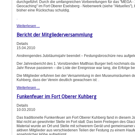
durchgeführt. Durch die umfangreichen Vorbereitungen für das "MEGA -
Geocaching" im Fort Oberer Eselsberg - Nebenwerk (siehe "Aktuelles"), 
bisher eine Rückschau schuldig.
.
Weiterlesen ...
Bericht der Mitgliederversammlung
Details
15.04.2010
Anstrengendes Jubiläumsjahr beendet – Festungsbroschüre neu aufgel
Der Jahresbericht des 1. Vorsitzenden Matthias Burger ließ nochmals d
Jahr Revue passieren – die Liste der Ereignisse war lang, die Erfolge b
Die Mitglieder erfuhren bei der Versammlung in den Museumsräumen de
Kuhberg, dass der Verein deutlich gewachsen ist:
.
Weiterlesen ...
Funkenfeuer im Fort Oberer Kuhberg
Details
10.03.2010
Das traditionelle Funkenfeuer am Fort Oberer Kuhberg fand in diesem J
Mal nicht an gewohnter Stelle im Fort statt: Das beim Freilegen des Glac
Material wurde an Ort und Stelle mit schwerem Gerät und gemeinsamer A
aktiven Mitglieder aus verschiedenen Teilen der Festung zu einem Hauf
ansehnlicher Höhe aufgetürmt.