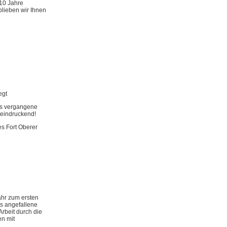
 10 Jahre
blieben wir Ihnen
egt
as vergangene
eeindruckend!
s Fort Oberer
ahr zum ersten
is angefallene
rbeit durch die
en mit