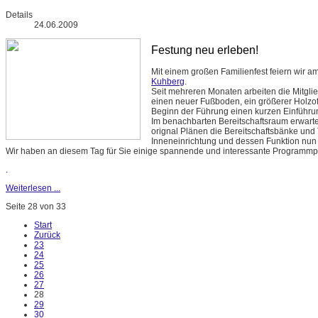
Details
24.06.2009
Festung neu erleben!
Mit einem großen Familienfest feiern wir a
Kuhberg
.
Seit mehreren Monaten arbeiten die Mitgli
einen neuer Fußboden, ein größerer Holzof
Beginn der Führung einen kurzen Einführ
Im benachbarten Bereitschaftsraum erwart
orignal Plänen die Bereitschaftsbänke und To
Inneneinrichtung und dessen Funktion nun
Wir haben an diesem Tag für Sie einige spannende und interessante Programm
.
Weiterlesen ...
Seite 28 von 33
Start
Zurück
23
24
25
26
27
28
29
30