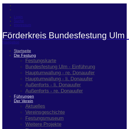
Login
Suche
Impressum
Förderkreis Bundesfestung Ulm 
Navigation
Startseite
Die Festung
Festungskarte
Bundesfestung Ulm - Einführung
Hauptumwallung - re. Donauufer
Hauptumwallung - li. Donauufer
Außenforts - li. Donauufer
Außenforts - re. Donauufer
Führungen
Der Verein
Aktuelles
Vereinsgeschichte
Festungsmuseum
Weitere Projekte