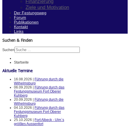
Finanzierung
Ziele und Motivation
Der Festungsweg
Forum
Publikationen
Kontakt
Links
Suchen & Finden
Suchen
Startseite
Aktuelle Termine
16.08.2026 |
Führung durch die
Wilhelmsburg
06.09.2026 |
Führung durch das
Festungsmuseum Fort Oberer
Kuhberg
20.09.2026 |
Führung durch die
Wilhelmsburg
04.10.2026 |
Führung durch das
Festungsmuseum Fort Oberer
Kuhberg
25.10.2026 |
Fort Albeck - Ulm`s
größtes Aussenfort