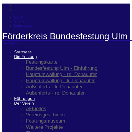
Login
Suche
Impressum
Förderkreis Bundesfestung Ulm 
Navigation
Startseite
Die Festung
Festungskarte
Bundesfestung Ulm - Einführung
Hauptumwallung - re. Donauufer
Hauptumwallung - li. Donauufer
Außenforts - li. Donauufer
Außenforts - re. Donauufer
Führungen
Der Verein
Aktuelles
Vereinsgeschichte
Festungsmuseum
Weitere Projekte