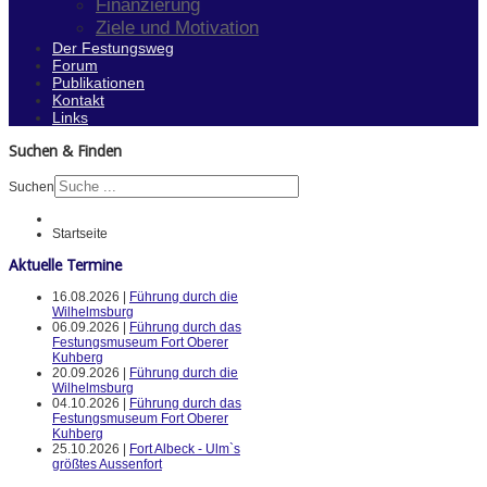
Finanzierung
Ziele und Motivation
Der Festungsweg
Forum
Publikationen
Kontakt
Links
Suchen & Finden
Suchen
Startseite
Aktuelle Termine
16.08.2026 |
Führung durch die
Wilhelmsburg
06.09.2026 |
Führung durch das
Festungsmuseum Fort Oberer
Kuhberg
20.09.2026 |
Führung durch die
Wilhelmsburg
04.10.2026 |
Führung durch das
Festungsmuseum Fort Oberer
Kuhberg
25.10.2026 |
Fort Albeck - Ulm`s
größtes Aussenfort