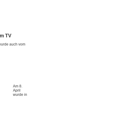
im TV
 wurde auch vom
Am 8.
April
wurde in