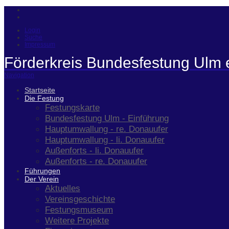
Login
Suche
Impressum
Förderkreis Bundesfestung Ulm 
Navigation
Startseite
Die Festung
Festungskarte
Bundesfestung Ulm - Einführung
Hauptumwallung - re. Donauufer
Hauptumwallung - li. Donauufer
Außenforts - li. Donauufer
Außenforts - re. Donauufer
Führungen
Der Verein
Aktuelles
Vereinsgeschichte
Festungsmuseum
Weitere Projekte