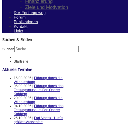
Finanzierung
Ziele und Motivation
Der Festungsweg
Forum
Publikationen
Kontakt
Links
Suchen & Finden
Suchen
Startseite
Aktuelle Termine
16.08.2026 |
Führung durch die
Wilhelmsburg
06.09.2026 |
Führung durch das
Festungsmuseum Fort Oberer
Kuhberg
20.09.2026 |
Führung durch die
Wilhelmsburg
04.10.2026 |
Führung durch das
Festungsmuseum Fort Oberer
Kuhberg
25.10.2026 |
Fort Albeck - Ulm`s
größtes Aussenfort