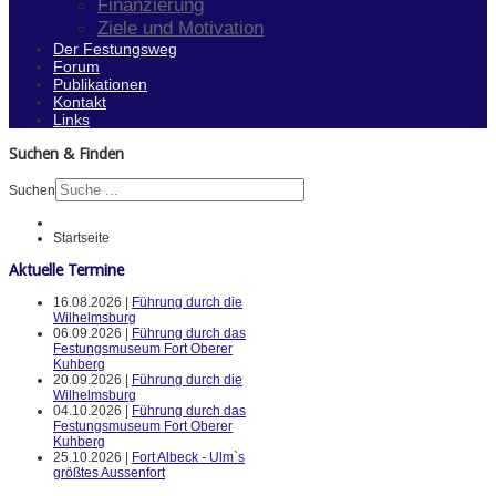
Finanzierung
Ziele und Motivation
Der Festungsweg
Forum
Publikationen
Kontakt
Links
Suchen & Finden
Suchen
Startseite
Aktuelle Termine
16.08.2026 |
Führung durch die
Wilhelmsburg
06.09.2026 |
Führung durch das
Festungsmuseum Fort Oberer
Kuhberg
20.09.2026 |
Führung durch die
Wilhelmsburg
04.10.2026 |
Führung durch das
Festungsmuseum Fort Oberer
Kuhberg
25.10.2026 |
Fort Albeck - Ulm`s
größtes Aussenfort