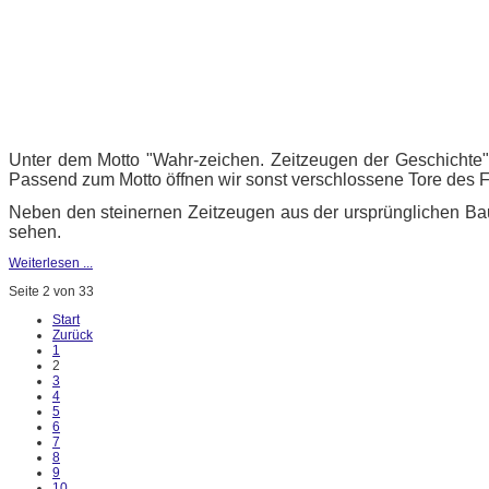
Unter dem Motto "Wahr-zeichen. Zeitzeugen der Geschichte"
Passend zum Motto öffnen wir sonst verschlossene Tore des F
Neben den steinernen Zeitzeugen aus der ursprünglichen Bau
sehen.
Weiterlesen ...
Seite 2 von 33
Start
Zurück
1
2
3
4
5
6
7
8
9
10