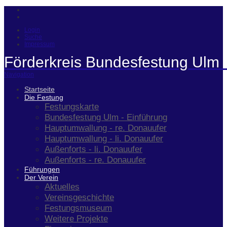
Login
Suche
Impressum
Förderkreis Bundesfestung Ulm 
Navigation
Startseite
Die Festung
Festungskarte
Bundesfestung Ulm - Einführung
Hauptumwallung - re. Donauufer
Hauptumwallung - li. Donauufer
Außenforts - li. Donauufer
Außenforts - re. Donauufer
Führungen
Der Verein
Aktuelles
Vereinsgeschichte
Festungsmuseum
Weitere Projekte