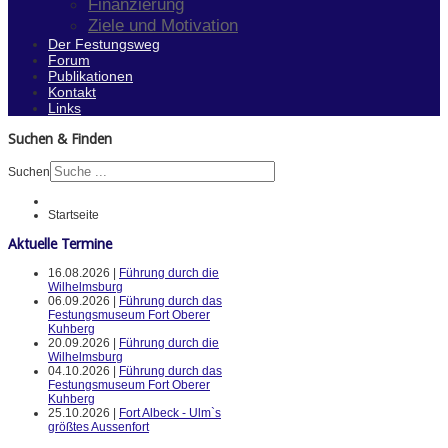
Finanzierung
Ziele und Motivation
Der Festungsweg
Forum
Publikationen
Kontakt
Links
Suchen & Finden
Suchen
Startseite
Aktuelle Termine
16.08.2026 |
Führung durch die
Wilhelmsburg
06.09.2026 |
Führung durch das
Festungsmuseum Fort Oberer
Kuhberg
20.09.2026 |
Führung durch die
Wilhelmsburg
04.10.2026 |
Führung durch das
Festungsmuseum Fort Oberer
Kuhberg
25.10.2026 |
Fort Albeck - Ulm`s
größtes Aussenfort