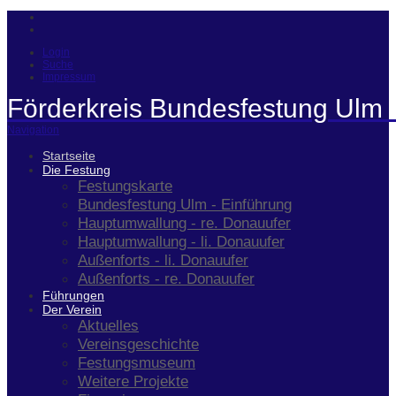
Login
Suche
Impressum
Förderkreis Bundesfestung Ulm 
Navigation
Startseite
Die Festung
Festungskarte
Bundesfestung Ulm - Einführung
Hauptumwallung - re. Donauufer
Hauptumwallung - li. Donauufer
Außenforts - li. Donauufer
Außenforts - re. Donauufer
Führungen
Der Verein
Aktuelles
Vereinsgeschichte
Festungsmuseum
Weitere Projekte