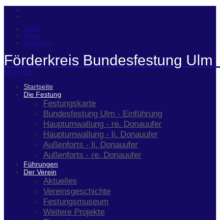
Login
Suche
Impressum
Förderkreis Bundesfestung Ulm 
Navigation
Startseite
Die Festung
Festungskarte
Bundesfestung Ulm - Einführung
Hauptumwallung - re. Donauufer
Hauptumwallung - li. Donauufer
Außenforts - li. Donauufer
Außenforts - re. Donauufer
Führungen
Der Verein
Aktuelles
Vereinsgeschichte
Festungsmuseum
Weitere Projekte