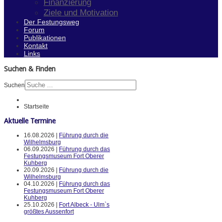
Finanzierung
Ziele und Motivation
Der Festungsweg
Forum
Publikationen
Kontakt
Links
Suchen & Finden
Suchen
Startseite
Aktuelle Termine
16.08.2026 |
Führung durch die
Wilhelmsburg
06.09.2026 |
Führung durch das
Festungsmuseum Fort Oberer
Kuhberg
20.09.2026 |
Führung durch die
Wilhelmsburg
04.10.2026 |
Führung durch das
Festungsmuseum Fort Oberer
Kuhberg
25.10.2026 |
Fort Albeck - Ulm`s
größtes Aussenfort