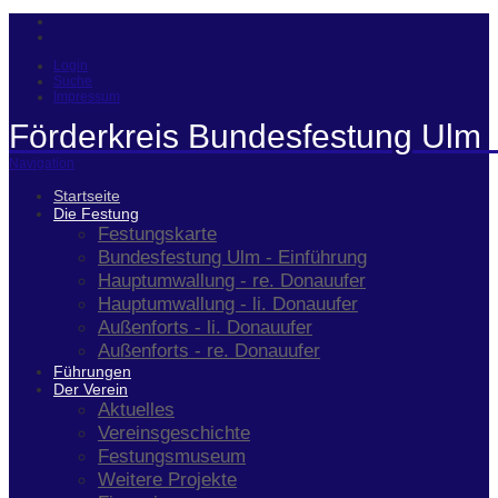
Login
Suche
Impressum
Förderkreis Bundesfestung Ulm 
Navigation
Startseite
Die Festung
Festungskarte
Bundesfestung Ulm - Einführung
Hauptumwallung - re. Donauufer
Hauptumwallung - li. Donauufer
Außenforts - li. Donauufer
Außenforts - re. Donauufer
Führungen
Der Verein
Aktuelles
Vereinsgeschichte
Festungsmuseum
Weitere Projekte