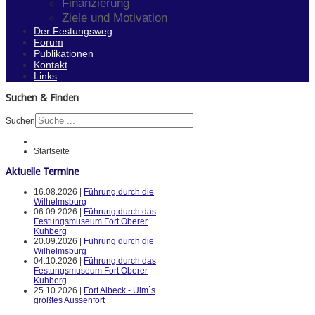
Finanzierung
Ziele und Motivation
Der Festungsweg
Forum
Publikationen
Kontakt
Links
Suchen & Finden
Suchen
Startseite
Aktuelle Termine
16.08.2026 |
Führung durch die
Wilhelmsburg
06.09.2026 |
Führung durch das
Festungsmuseum Fort Oberer
Kuhberg
20.09.2026 |
Führung durch die
Wilhelmsburg
04.10.2026 |
Führung durch das
Festungsmuseum Fort Oberer
Kuhberg
25.10.2026 |
Fort Albeck - Ulm`s
größtes Aussenfort