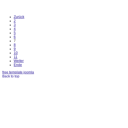
Zurück
2
3
4
5
6
7
8
9
10
11
Weiter
Ende
free template joomla
Back to top