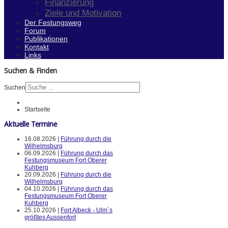
Finanzierung
Ziele und Motivation
Der Festungsweg
Forum
Publikationen
Kontakt
Links
Suchen & Finden
Suchen
Startseite
Aktuelle Termine
16.08.2026 |
Führung durch die
Wilhelmsburg
06.09.2026 |
Führung durch das
Festungsmuseum Fort Oberer
Kuhberg
20.09.2026 |
Führung durch die
Wilhelmsburg
04.10.2026 |
Führung durch das
Festungsmuseum Fort Oberer
Kuhberg
25.10.2026 |
Fort Albeck - Ulm`s
größtes Aussenfort