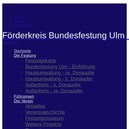
Login
Suche
Impressum
Förderkreis Bundesfestung Ulm 
Navigation
Startseite
Die Festung
Festungskarte
Bundesfestung Ulm - Einführung
Hauptumwallung - re. Donauufer
Hauptumwallung - li. Donauufer
Außenforts - li. Donauufer
Außenforts - re. Donauufer
Führungen
Der Verein
Aktuelles
Vereinsgeschichte
Festungsmuseum
Weitere Projekte