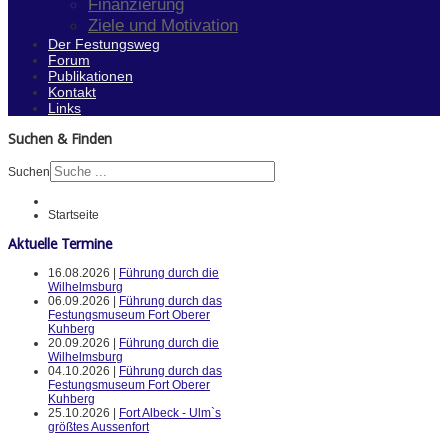
Finanzierung
Ziele und Motivation
Der Festungsweg
Forum
Publikationen
Kontakt
Links
Suchen & Finden
Suchen
Startseite
Aktuelle Termine
16.08.2026 |
Führung durch die
Wilhelmsburg
06.09.2026 |
Führung durch das
Festungsmuseum Fort Oberer
Kuhberg
20.09.2026 |
Führung durch die
Wilhelmsburg
04.10.2026 |
Führung durch das
Festungsmuseum Fort Oberer
Kuhberg
25.10.2026 |
Fort Albeck - Ulm`s
größtes Aussenfort