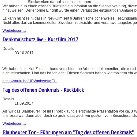
Stockwerken darauf setzen zu können.
Wir haben nun einen offenen Brief und ein Infoblatt an die Stadtverwaltung, di
hinzuweisen. Der enorme Eingriff würde einen Verlust der einzigartigen Anlage b
Es kann nicht sein, dass in Neu-Ulm seit 9 Jahren scheibchenweise Festungsan
Nicht alles darf zu kommerziellen Zwecken, rücksichts- und verantwortungslos ge
Weiterlesen ...
Denkmalschutz live - Kurzfilm 2017
Details
03.10.2017
Wir haben in letzter Zeit allerhand verschiedene Arbeiten dokumentiert, die meis
nicht mitschaffen. Und das ist schlecht. Diesen Sommer haben wir trotzdem ein w
https://youtu.be/HPWmbwcVgEU
Tag des offenen Denkmals - Rückblick
Details
11.09.2017
Als wir das Blaubeurer Tor im Hinblick auf die erstmalige Präsentation vor ca.
Interesse war dann aber doch so groß, dass auch wir gestern vom Besucherandr
Weiterlesen ...
Blaubeurer Tor - Führungen am "Tag des offenen Denkmals"