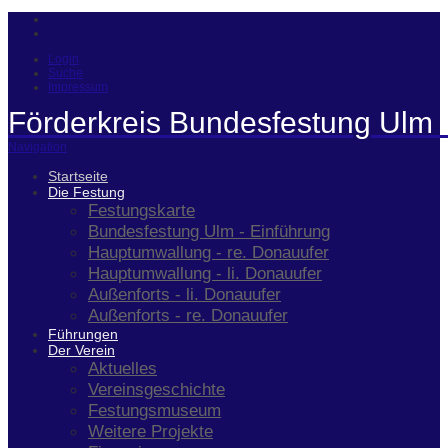
Login
Suche
Impressum
Förderkreis Bundesfestung Ulm 
Navigation
Startseite
Die Festung
Festungskarte
Bundesfestung Ulm - Einführung
Hauptumwallung - re. Donauufer
Hauptumwallung - li. Donauufer
Außenforts - li. Donauufer
Außenforts - re. Donauufer
Führungen
Der Verein
Aktuelles
Vereinsgeschichte
Festungsmuseum
Weitere Projekte