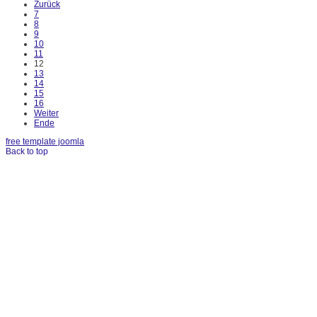
Zurück
7
8
9
10
11
12
13
14
15
16
Weiter
Ende
free template joomla
Back to top