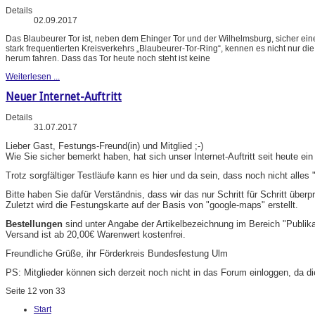
Details
02.09.2017
Das Blaubeurer Tor ist, neben dem Ehinger Tor und der Wilhelmsburg, sicher ei
stark frequentierten Kreisverkehrs „Blaubeurer-Tor-Ring“, kennen es nicht nur d
herum fahren. Dass das Tor heute noch steht ist keine
Weiterlesen ...
Neuer Internet-Auftritt
Details
31.07.2017
Lieber Gast, Festungs-Freund(in) und Mitglied ;-)
Wie Sie sicher bemerkt haben, hat sich unser Internet-Auftritt seit heute ei
Trotz sorgfältiger Testläufe kann es hier und da sein, dass noch nicht alles "
Bitte haben Sie dafür Verständnis, dass wir das nur Schritt für Schritt übe
Zuletzt wird die Festungskarte auf der Basis von "google-maps" erstellt.
Bestellungen
sind unter Angabe der Artikelbezeichnung im Bereich "Publik
Versand ist ab 20,00€ Warenwert kostenfrei.
Freundliche Grüße, ihr Förderkreis Bundesfestung Ulm
PS: Mitglieder können sich derzeit noch nicht in das Forum einloggen, da di
Seite 12 von 33
Start