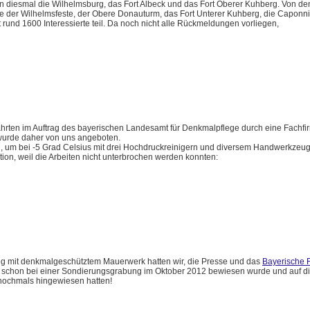
 diesmal die Wilhelmsburg, das Fort Albeck und das Fort Oberer Kuhberg. Von de
le der Wilhelmsfeste, der Obere Donauturm, das Fort Unterer Kuhberg, die Caponn
und 1600 Interessierte teil. Da noch nicht alle Rückmeldungen vorliegen,
ahrten im Auftrag des bayerischen Landesamt für Denkmalpflege durch eine Fachfi
wurde daher von uns angeboten.
 um bei -5 Grad Celsius mit drei Hochdruckreinigern und diversem Handwerkzeug
tion, weil die Arbeiten nicht unterbrochen werden konnten:
 mit denkmalgeschütztem Mauerwerk hatten wir, die Presse und das
Bayerische 
z schon bei einer Sondierungsgrabung im Oktober 2012 bewiesen wurde und auf di
nochmals hingewiesen hatten!