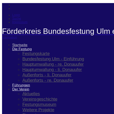
Login
Suche
Impressum
Förderkreis Bundesfestung Ulm 
Navigation
Startseite
Die Festung
Festungskarte
Bundesfestung Ulm - Einführung
Hauptumwallung - re. Donauufer
Hauptumwallung - li. Donauufer
Außenforts - li. Donauufer
Außenforts - re. Donauufer
Führungen
Der Verein
Aktuelles
Vereinsgeschichte
Festungsmuseum
Weitere Projekte