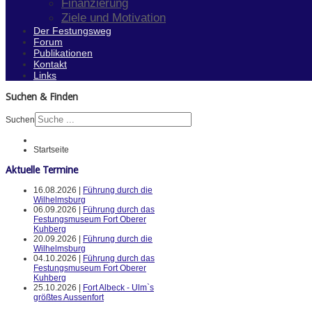
Finanzierung
Ziele und Motivation
Der Festungsweg
Forum
Publikationen
Kontakt
Links
Suchen & Finden
Suchen
Startseite
Aktuelle Termine
16.08.2026 |
Führung durch die
Wilhelmsburg
06.09.2026 |
Führung durch das
Festungsmuseum Fort Oberer
Kuhberg
20.09.2026 |
Führung durch die
Wilhelmsburg
04.10.2026 |
Führung durch das
Festungsmuseum Fort Oberer
Kuhberg
25.10.2026 |
Fort Albeck - Ulm`s
größtes Aussenfort