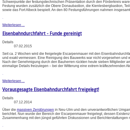
Schwerpunkte der festungstechnischen Präsentation durch den Förderkreis waren
Festung wurden zusätzlich die Obere Donaubastion, die Kienlesbergbastion, Tei
sowie das Fort Albeck bespielt. An den 80 Festungsführungen nahmen insgesamt r
.
Weiterlesen ...
Eisenbahndurchfahrt - Funde gereinigt
Details
07.02.2015
Seit ca. 2 Wochen wird die freigelegte Escarpenmauer mit den Eisenbahndurchf
und exakt vermessen. Eine Reinigung des Bauwerks war nicht vorgesehen und 
Nach der Genehmigung durch den Bauherren rückten heute sieben Mitglieder an,
einmalige Details freizulegen – bei der Witterung eine extrem kräftezehrenden Ak
.
Weiterlesen ...
Vorausgesagte Eisenbahndurchfahrt freigelegt!
Details
07.12.2014
Über die
massiven Zerstörungen
in Neu-Ulm und den unverantwortlichen Umgang
berichtet. Nun wurde der Bereich der Escarpenmauer freigelegt, dessen Existen
Zusammenhang mit den jüngst geführten Diskussionen und Berichterstattungen 
.