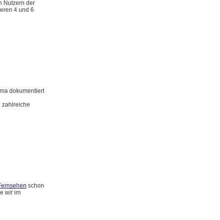
n Nutzern der
ieren 4 und 6
rma dokumentiert
 zahlreiche
Fernsehen
schon
e wir im