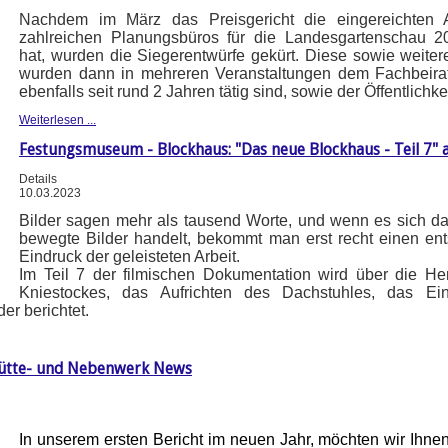
Nachdem im März das Preisgericht die eingereichten 
zahlreichen Planungsbüros für die Landesgartenschau 2
hat, wurden die Siegerentwürfe gekürt. Diese sowie weiter
wurden dann in mehreren Veranstaltungen dem Fachbeirat
ebenfalls seit rund 2 Jahren tätig sind, sowie der Öffentlichkei
Weiterlesen ...
Festungsmuseum - Blockhaus: "Das neue Blockhaus - Teil 7" 
Details
10.03.2023
Bilder sagen mehr als tausend Worte, und wenn es sich d
bewegte Bilder handelt, bekommt man erst recht einen en
Eindruck der geleisteten Arbeit.
Im Teil 7 der filmischen Dokumentation wird über die He
Kniestockes, das Aufrichten des Dachstuhles, das Ei
er berichtet.
uhütte- und Nebenwerk News
In unserem ersten Bericht im neuen Jahr, möchten wir Ihnen 