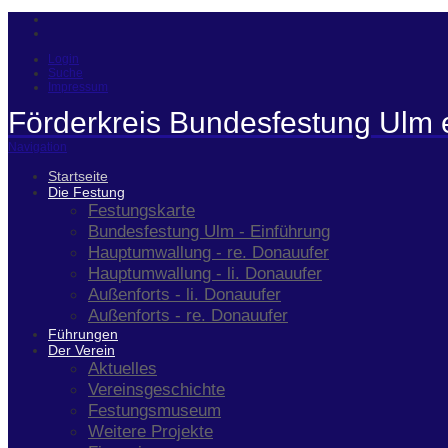
Login
Suche
Impressum
Förderkreis Bundesfestung Ulm 
Navigation
Startseite
Die Festung
Festungskarte
Bundesfestung Ulm - Einführung
Hauptumwallung - re. Donauufer
Hauptumwallung - li. Donauufer
Außenforts - li. Donauufer
Außenforts - re. Donauufer
Führungen
Der Verein
Aktuelles
Vereinsgeschichte
Festungsmuseum
Weitere Projekte