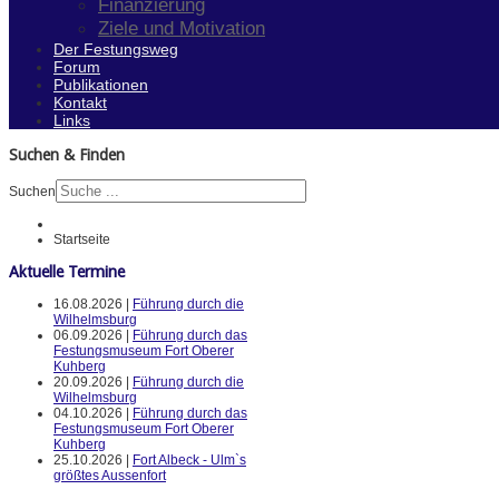
Finanzierung
Ziele und Motivation
Der Festungsweg
Forum
Publikationen
Kontakt
Links
Suchen & Finden
Suchen
Startseite
Aktuelle Termine
16.08.2026 |
Führung durch die
Wilhelmsburg
06.09.2026 |
Führung durch das
Festungsmuseum Fort Oberer
Kuhberg
20.09.2026 |
Führung durch die
Wilhelmsburg
04.10.2026 |
Führung durch das
Festungsmuseum Fort Oberer
Kuhberg
25.10.2026 |
Fort Albeck - Ulm`s
größtes Aussenfort