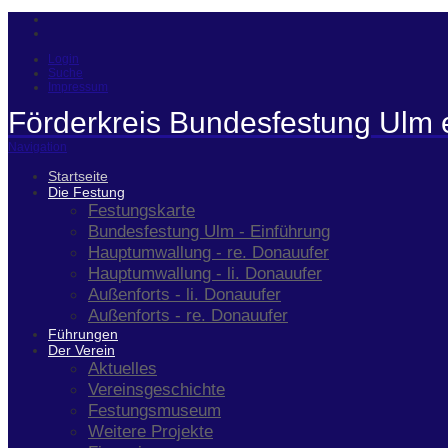
Login
Suche
Impressum
Förderkreis Bundesfestung Ulm 
Navigation
Startseite
Die Festung
Festungskarte
Bundesfestung Ulm - Einführung
Hauptumwallung - re. Donauufer
Hauptumwallung - li. Donauufer
Außenforts - li. Donauufer
Außenforts - re. Donauufer
Führungen
Der Verein
Aktuelles
Vereinsgeschichte
Festungsmuseum
Weitere Projekte