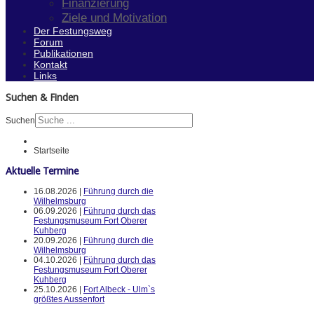
Finanzierung
Ziele und Motivation
Der Festungsweg
Forum
Publikationen
Kontakt
Links
Suchen & Finden
Suchen
Startseite
Aktuelle Termine
16.08.2026 |
Führung durch die
Wilhelmsburg
06.09.2026 |
Führung durch das
Festungsmuseum Fort Oberer
Kuhberg
20.09.2026 |
Führung durch die
Wilhelmsburg
04.10.2026 |
Führung durch das
Festungsmuseum Fort Oberer
Kuhberg
25.10.2026 |
Fort Albeck - Ulm`s
größtes Aussenfort