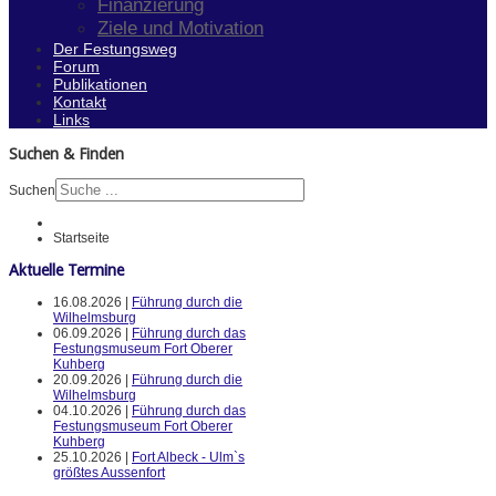
Finanzierung
Ziele und Motivation
Der Festungsweg
Forum
Publikationen
Kontakt
Links
Suchen & Finden
Suchen
Startseite
Aktuelle Termine
16.08.2026 |
Führung durch die
Wilhelmsburg
06.09.2026 |
Führung durch das
Festungsmuseum Fort Oberer
Kuhberg
20.09.2026 |
Führung durch die
Wilhelmsburg
04.10.2026 |
Führung durch das
Festungsmuseum Fort Oberer
Kuhberg
25.10.2026 |
Fort Albeck - Ulm`s
größtes Aussenfort