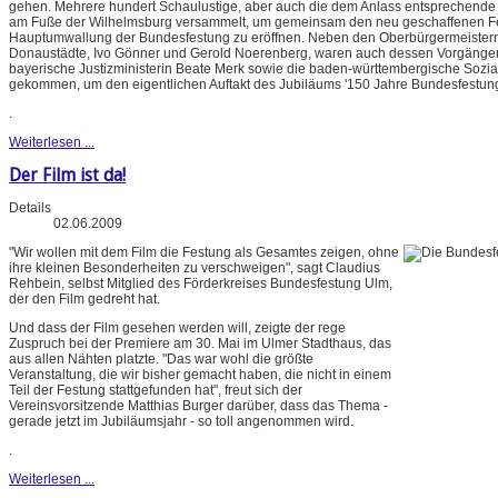
gehen. Mehrere hundert Schaulustige, aber auch die dem Anlass entsprechende
am Fuße der Wilhelmsburg versammelt, um gemeinsam den neu geschaffenen F
Hauptumwallung der Bundesfestung zu eröffnen. Neben den Oberbürgermeistern
Donaustädte, Ivo Gönner und Gerold Noerenberg, waren auch dessen Vorgänger
bayerische Justizministerin Beate Merk sowie die baden-württembergische Sozial
gekommen, um den eigentlichen Auftakt des Jubiläums '150 Jahre Bundesfestung' 
.
Weiterlesen ...
Der Film ist da!
Details
02.06.2009
"Wir wollen mit dem Film die Festung als Gesamtes zeigen, ohne
ihre kleinen Besonderheiten zu verschweigen", sagt Claudius
Rehbein, selbst Mitglied des Förderkreises Bundesfestung Ulm,
der den Film gedreht hat.
Und dass der Film gesehen werden will, zeigte der rege
Zuspruch bei der Premiere am 30. Mai im Ulmer Stadthaus, das
aus allen Nähten platzte. "Das war wohl die größte
Veranstaltung, die wir bisher gemacht haben, die nicht in einem
Teil der Festung stattgefunden hat", freut sich der
Vereinsvorsitzende Matthias Burger darüber, dass das Thema -
gerade jetzt im Jubiläumsjahr - so toll angenommen wird.
.
Weiterlesen ...