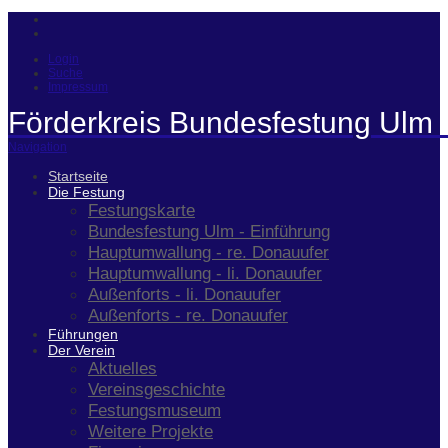
Login
Suche
Impressum
Förderkreis Bundesfestung Ulm 
Navigation
Startseite
Die Festung
Festungskarte
Bundesfestung Ulm - Einführung
Hauptumwallung - re. Donauufer
Hauptumwallung - li. Donauufer
Außenforts - li. Donauufer
Außenforts - re. Donauufer
Führungen
Der Verein
Aktuelles
Vereinsgeschichte
Festungsmuseum
Weitere Projekte