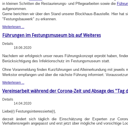
in kleinen Schritten die Restaurierungs- und Pflegearbeiten sowie die
Führu
aufgenommen.
Gerne berichten wir über den Stand unserer Blockhaus-Baustelle. Hier hat 
"Festungsbauwerk" zu erkennen.
Weiterlesen ...
Führungen im Festungsmuseum bis auf Weiteres
Details
18.06.2020
Nachdem wir erfolgreich unser neues Führungskonzept erprobt haben, finde
Berücksichtigung des Infektionschutz im Festungsmuseum statt.
Ohne Voranmeldung finden Kurzführungen und Alleinerkundung mit jeweils 
Werkstor empfangen und über die nächste Führung informiert. Voraussetzu
Weiterlesen ...
Vereinsarbeit während der Corona-Zeit und Absage des "Tag d
Details
14.04.2020
Liebe(r) Festungsinteressierte(r),
derzeit ändert sich täglich die Einschätzung der Experten zur Coron
Verhaltensregeln angepasst und erst jetzt über mögliche und vorsichtige Lo