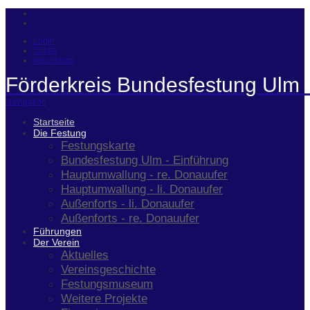
Login
Suche
Impressum
Förderkreis Bundesfestung Ulm 
Navigation
Startseite
Die Festung
Festungskarte
Bundesfestung Ulm - Einführung
Hauptumwallung - re. Donauufer
Hauptumwallung - li. Donauufer
Außenforts - li. Donauufer
Außenforts - re. Donauufer
Führungen
Der Verein
Aktuelles
Vereinsgeschichte
Festungsmuseum
Weitere Projekte