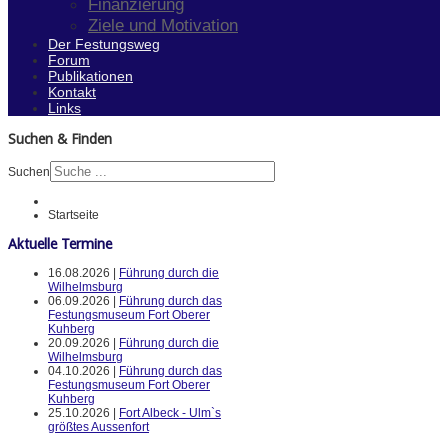
Finanzierung
Ziele und Motivation
Der Festungsweg
Forum
Publikationen
Kontakt
Links
Suchen & Finden
Suchen
Startseite
Aktuelle Termine
16.08.2026 |
Führung durch die
Wilhelmsburg
06.09.2026 |
Führung durch das
Festungsmuseum Fort Oberer
Kuhberg
20.09.2026 |
Führung durch die
Wilhelmsburg
04.10.2026 |
Führung durch das
Festungsmuseum Fort Oberer
Kuhberg
25.10.2026 |
Fort Albeck - Ulm`s
größtes Aussenfort