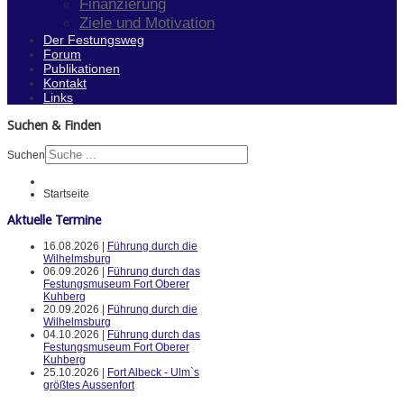
Finanzierung
Ziele und Motivation
Der Festungsweg
Forum
Publikationen
Kontakt
Links
Suchen & Finden
Suchen
Startseite
Aktuelle Termine
16.08.2026 |
Führung durch die
Wilhelmsburg
06.09.2026 |
Führung durch das
Festungsmuseum Fort Oberer
Kuhberg
20.09.2026 |
Führung durch die
Wilhelmsburg
04.10.2026 |
Führung durch das
Festungsmuseum Fort Oberer
Kuhberg
25.10.2026 |
Fort Albeck - Ulm`s
größtes Aussenfort