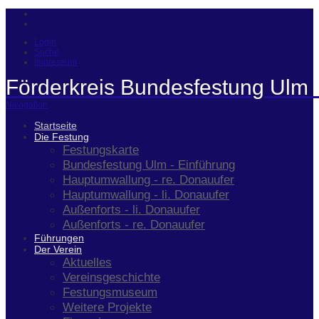
Login
Suche
Impressum
Förderkreis Bundesfestung Ulm 
Navigation
Startseite
Die Festung
Festungskarte
Bundesfestung Ulm - Einführung
Hauptumwallung - re. Donauufer
Hauptumwallung - li. Donauufer
Außenforts - li. Donauufer
Außenforts - re. Donauufer
Führungen
Der Verein
Aktuelles
Vereinsgeschichte
Festungsmuseum
Weitere Projekte