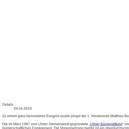
Details
04.04.2019
Zu einem ganz besonderen Ereignis wurde jüngst der 1. Vorsitzende Matthias Bur
Die im März 1997 vom Ulmer Gemeinderat gegründete „
Ulmer Bürgerstiftung
“ ve
bürgerschaftliches Engagement. Die Voraussetzung hierfür ist ein überdurchschnittli