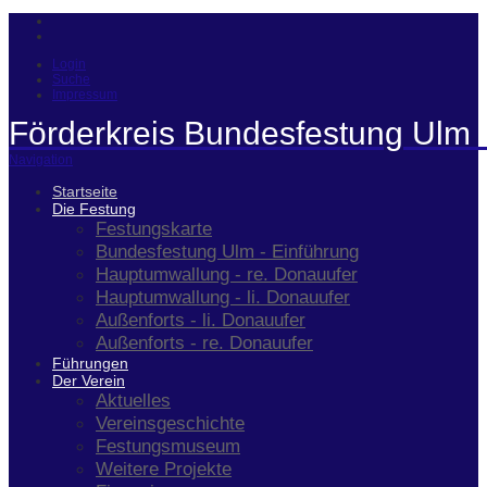
Login
Suche
Impressum
Förderkreis Bundesfestung Ulm 
Navigation
Startseite
Die Festung
Festungskarte
Bundesfestung Ulm - Einführung
Hauptumwallung - re. Donauufer
Hauptumwallung - li. Donauufer
Außenforts - li. Donauufer
Außenforts - re. Donauufer
Führungen
Der Verein
Aktuelles
Vereinsgeschichte
Festungsmuseum
Weitere Projekte