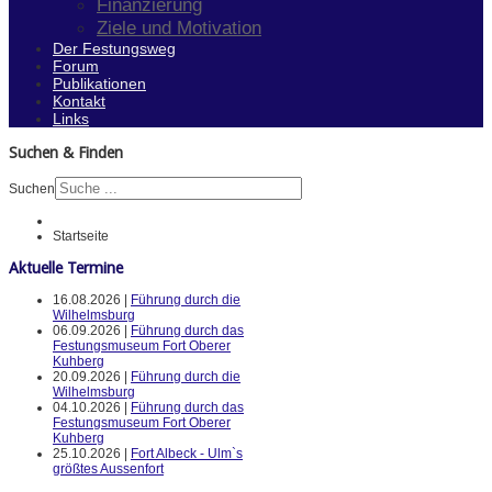
Finanzierung
Ziele und Motivation
Der Festungsweg
Forum
Publikationen
Kontakt
Links
Suchen & Finden
Suchen
Startseite
Aktuelle Termine
16.08.2026 |
Führung durch die
Wilhelmsburg
06.09.2026 |
Führung durch das
Festungsmuseum Fort Oberer
Kuhberg
20.09.2026 |
Führung durch die
Wilhelmsburg
04.10.2026 |
Führung durch das
Festungsmuseum Fort Oberer
Kuhberg
25.10.2026 |
Fort Albeck - Ulm`s
größtes Aussenfort