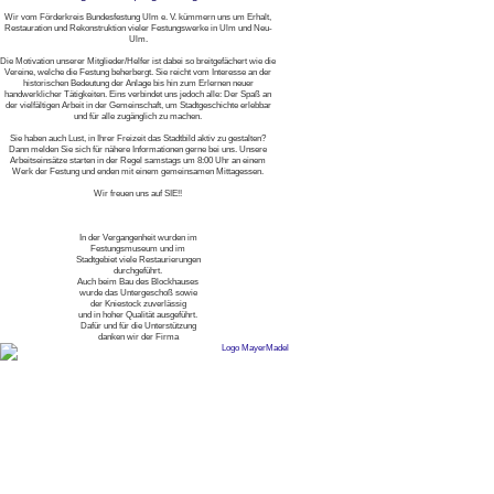
Wir vom Förderkreis Bundesfestung Ulm e. V. kümmern uns um Erhalt,
Restauration und Rekonstruktion vieler Festungswerke in Ulm und Neu-
Ulm.
Die Motivation unserer Mitglieder/Helfer ist dabei so breitgefächert wie die
Vereine, welche die Festung beherbergt. Sie reicht vom Interesse an der
historischen Bedeutung der Anlage bis hin zum Erlernen neuer
handwerklicher Tätigkeiten. Eins verbindet uns jedoch alle: Der Spaß an
der vielfältigen Arbeit in der Gemeinschaft, um Stadtgeschichte erlebbar
und für alle zugänglich zu machen.
Sie haben auch Lust, in Ihrer Freizeit das Stadtbild aktiv zu gestalten?
Dann melden Sie sich für nähere Informationen gerne bei uns. Unsere
Arbeitseinsätze starten in der Regel samstags um 8:00 Uhr an einem
Werk der Festung und enden mit einem gemeinsamen Mittagessen.
Wir freuen uns auf SIE!!
In der Vergangenheit wurden im
Festungsmuseum und im
Stadtgebiet viele Restaurierungen
durchgeführt.
Auch beim Bau des Blockhauses
wurde das Untergeschoß sowie
der Kniestock zuverlässig
und in hoher Qualität ausgeführt.
Dafür und für die Unterstützung
danken wir der Firma