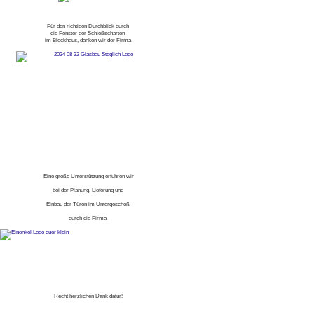
Für den richtigen Durchblick durch
die Fenster der Schießscharten
im Blockhaus, danken wir der Firma
Eine große Unterstützung erfuhren wir
bei der Planung, Lieferung und
Einbau der Türen im Untergeschoß
durch die Firma
Recht herzlichen Dank dafür!