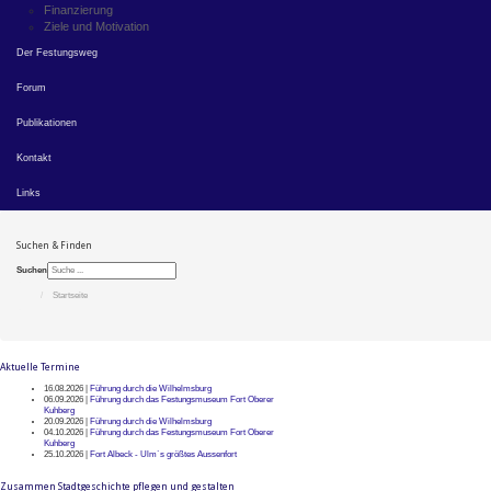
Finanzierung
Ziele und Motivation
Der Festungsweg
Forum
Publikationen
Kontakt
Links
Suchen & Finden
Suchen
Startseite
Aktuelle Termine
16.08.2026 |
Führung durch die Wilhelmsburg
06.09.2026 |
Führung durch das Festungsmuseum Fort Oberer
Kuhberg
20.09.2026 |
Führung durch die Wilhelmsburg
04.10.2026 |
Führung durch das Festungsmuseum Fort Oberer
Kuhberg
25.10.2026 |
Fort Albeck - Ulm`s größtes Aussenfort
Zusammen Stadtgeschichte pflegen und gestalten