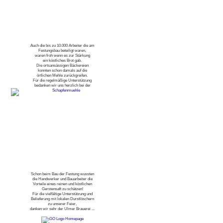
Auch die bis zu 10.000 Arbeiter die am
Festungsbau beteiligt waren,
waren froh wenn es zur Stärkung
ein köstliches Brot gab.
Die ortsansässigen Bäckereien
konnten schon damals auf die
örtlichen Mehle zurückgreifen.
Für die regelmäßige Unterstützung
bedanken wir uns herzlich bei der
Schon beim Bau der Festung wussten
die Handwerker und Bauarbeiter die
Vorteile eines reinen und köstlichen
Gerstensaft zu schätzen!
Für die vielfältige Unterstützung und
Belieferung mit lokalen Durstlöschern
zu unserer Feier,
danken wir sehr der Ulmer Brauerei ...