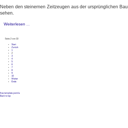
Neben den steinernen Zeitzeugen aus der ursprünglichen Baup
sehen.
Weiterlesen ...
Seite 2 von 33
Start
Zurück
1
2
3
4
5
6
7
8
9
10
Weiter
Ende
free template joomla
Back to top