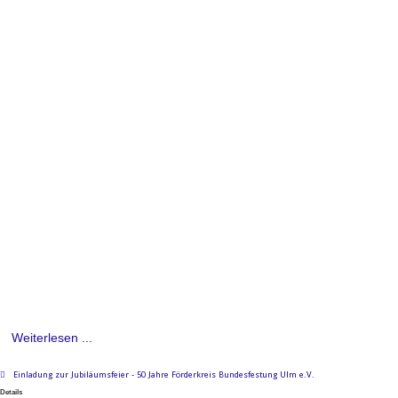
Weiterlesen ...
Einladung zur Jubiläumsfeier - 50 Jahre Förderkreis Bundesfestung Ulm e.V.
Details