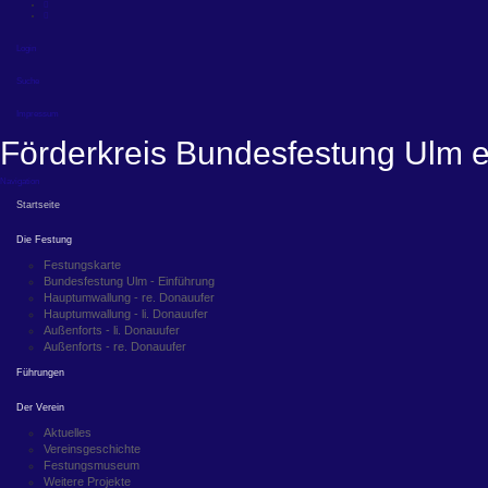
Login
Suche
Impressum
Förderkreis Bundesfestung Ulm e
Navigation
Startseite
Die Festung
Festungskarte
Bundesfestung Ulm - Einführung
Hauptumwallung - re. Donauufer
Hauptumwallung - li. Donauufer
Außenforts - li. Donauufer
Außenforts - re. Donauufer
Führungen
Der Verein
Aktuelles
Vereinsgeschichte
Festungsmuseum
Weitere Projekte