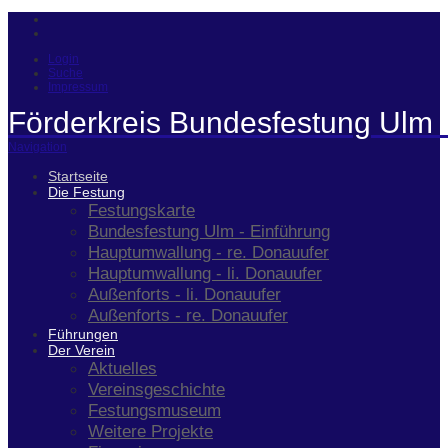
Login
Suche
Impressum
Förderkreis Bundesfestung Ulm 
Navigation
Startseite
Die Festung
Festungskarte
Bundesfestung Ulm - Einführung
Hauptumwallung - re. Donauufer
Hauptumwallung - li. Donauufer
Außenforts - li. Donauufer
Außenforts - re. Donauufer
Führungen
Der Verein
Aktuelles
Vereinsgeschichte
Festungsmuseum
Weitere Projekte