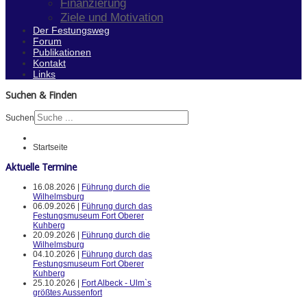
Finanzierung
Ziele und Motivation
Der Festungsweg
Forum
Publikationen
Kontakt
Links
Suchen & Finden
Suchen
Startseite
Aktuelle Termine
16.08.2026 |
Führung durch die
Wilhelmsburg
06.09.2026 |
Führung durch das
Festungsmuseum Fort Oberer
Kuhberg
20.09.2026 |
Führung durch die
Wilhelmsburg
04.10.2026 |
Führung durch das
Festungsmuseum Fort Oberer
Kuhberg
25.10.2026 |
Fort Albeck - Ulm`s
größtes Aussenfort