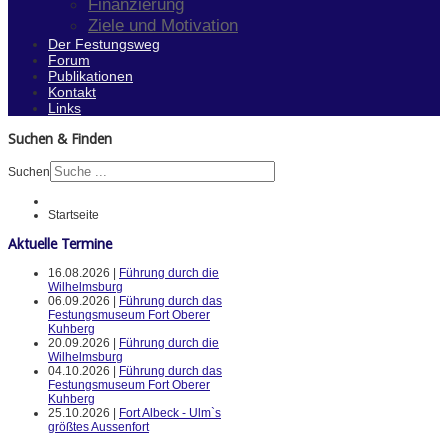
Finanzierung
Ziele und Motivation
Der Festungsweg
Forum
Publikationen
Kontakt
Links
Suchen & Finden
Suchen
Startseite
Aktuelle Termine
16.08.2026 |
Führung durch die
Wilhelmsburg
06.09.2026 |
Führung durch das
Festungsmuseum Fort Oberer
Kuhberg
20.09.2026 |
Führung durch die
Wilhelmsburg
04.10.2026 |
Führung durch das
Festungsmuseum Fort Oberer
Kuhberg
25.10.2026 |
Fort Albeck - Ulm`s
größtes Aussenfort