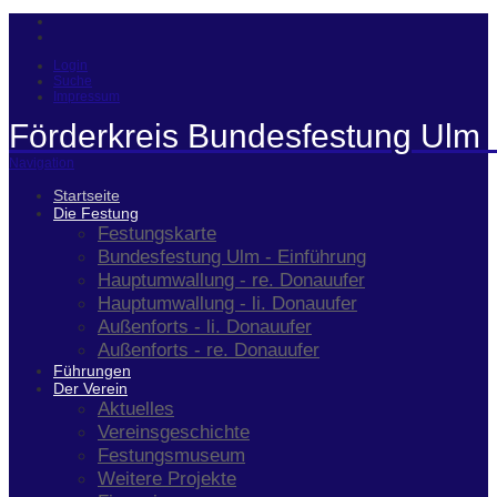
Login
Suche
Impressum
Förderkreis Bundesfestung Ulm 
Navigation
Startseite
Die Festung
Festungskarte
Bundesfestung Ulm - Einführung
Hauptumwallung - re. Donauufer
Hauptumwallung - li. Donauufer
Außenforts - li. Donauufer
Außenforts - re. Donauufer
Führungen
Der Verein
Aktuelles
Vereinsgeschichte
Festungsmuseum
Weitere Projekte