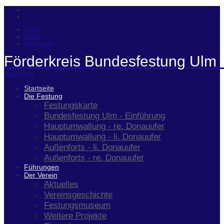
Login
Suche
Impressum
Förderkreis Bundesfestung Ulm 
Navigation
Startseite
Die Festung
Festungskarte
Bundesfestung Ulm - Einführung
Hauptumwallung - re. Donauufer
Hauptumwallung - li. Donauufer
Außenforts - li. Donauufer
Außenforts - re. Donauufer
Führungen
Der Verein
Aktuelles
Vereinsgeschichte
Festungsmuseum
Weitere Projekte