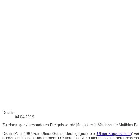
Details
04.04.2019
Zu einem ganz besonderen Ereignis wurde jüngst der 1. Vorsitzende Matthias Bur
Die im März 1997 vom Ulmer Gemeinderat gegründete „
Ulmer Bürgerstiftung
“ ve
bürgerschaftliches Engagement. Die Voraussetzung hierfür ist ein überdurchschnittli