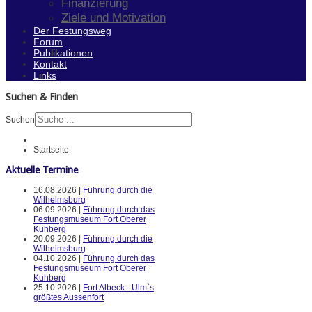
Finanzierung
Ziele und Motivation
Der Festungsweg
Forum
Publikationen
Kontakt
Links
Suchen & Finden
Suchen
Startseite
Aktuelle Termine
16.08.2026 |
Führung durch die
Wilhelmsburg
06.09.2026 |
Führung durch das
Festungsmuseum Fort Oberer
Kuhberg
20.09.2026 |
Führung durch die
Wilhelmsburg
04.10.2026 |
Führung durch das
Festungsmuseum Fort Oberer
Kuhberg
25.10.2026 |
Fort Albeck - Ulm`s
größtes Aussenfort