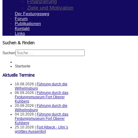
Finanzierung
Ziele und Motivation
Der Festungsweg
Forum
Publikationen
Kontakt
Links
Suchen & Finden
Suchen
Startseite
Aktuelle Termine
16.08.2026 |
Führung durch die
Wilhelmsburg
06.09.2026 |
Führung durch das
Festungsmuseum Fort Oberer
Kuhberg
20.09.2026 |
Führung durch die
Wilhelmsburg
04.10.2026 |
Führung durch das
Festungsmuseum Fort Oberer
Kuhberg
25.10.2026 |
Fort Albeck - Ulm`s
größtes Aussenfort