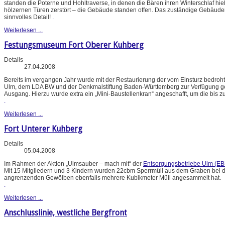
standen die Poterne und Hohltraverse, in denen die Bären ihren Winterschlaf hie
hölzernen Türen zerstört – die Gebäude standen offen. Das zuständige Gebäud
sinnvolles Detail!
.
Weiterlesen ...
Festungsmuseum Fort Oberer Kuhberg
Details
27.04.2008
Bereits im vergangen Jahr wurde mit der Restaurierung der vom Einsturz bedroht
Ulm, dem LDA BW und der Denkmalstiftung Baden-Württemberg zur Verfügung gestel
Ausgang. Hierzu wurde extra ein „Mini-Baustellenkran“ angeschafft, um die bis 
.
Weiterlesen ...
Fort Unterer Kuhberg
Details
05.04.2008
Im Rahmen der Aktion „Ulmsauber – mach mit“ der
Entsorgungsbetriebe Ulm (EB
Mit 15 Mitgliedern und 3 Kindern wurden 22cbm Sperrmüll aus dem Graben bei de
angrenzenden Gewölben ebenfalls mehrere Kubikmeter Müll angesammelt hat.
.
Weiterlesen ...
Anschlusslinie, westliche Bergfront