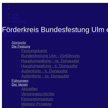
Login
Suche
Impressum
Förderkreis Bundesfestung Ulm 
Navigation
Startseite
Die Festung
Festungskarte
Bundesfestung Ulm - Einführung
Hauptumwallung - re. Donauufer
Hauptumwallung - li. Donauufer
Außenforts - li. Donauufer
Außenforts - re. Donauufer
Führungen
Der Verein
Aktuelles
Vereinsgeschichte
Festungsmuseum
Weitere Projekte