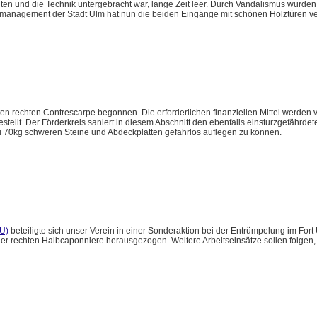
lten und die Technik untergebracht war, lange Zeit leer. Durch Vandalismus wurde
emanagement der Stadt Ulm hat nun die beiden Eingänge mit schönen Holztüren v
en rechten Contrescarpe begonnen. Die erforderlichen finanziellen Mittel werden v
lt. Der Förderkreis saniert in diesem Abschnitt den ebenfalls einsturzgefährdete
zu 70kg schweren Steine und Abdeckplatten gefahrlos auflegen zu können.
U)
beteiligte sich unser Verein in einer Sonderaktion bei der Entrümpelung im Fort
r rechten Halbcaponniere herausgezogen. Weitere Arbeitseinsätze sollen folgen, 