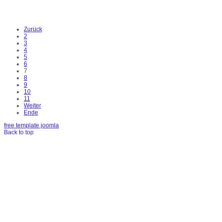
Zurück
2
3
4
5
6
7
8
9
10
11
Weiter
Ende
free template joomla
Back to top