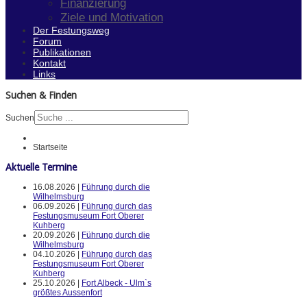
Finanzierung
Ziele und Motivation
Der Festungsweg
Forum
Publikationen
Kontakt
Links
Suchen & Finden
Suchen
Startseite
Aktuelle Termine
16.08.2026 |
Führung durch die
Wilhelmsburg
06.09.2026 |
Führung durch das
Festungsmuseum Fort Oberer
Kuhberg
20.09.2026 |
Führung durch die
Wilhelmsburg
04.10.2026 |
Führung durch das
Festungsmuseum Fort Oberer
Kuhberg
25.10.2026 |
Fort Albeck - Ulm`s
größtes Aussenfort