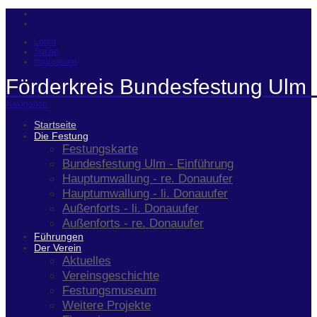
Login
Suche
Impressum
Förderkreis Bundesfestung Ulm 
Navigation
Startseite
Die Festung
Festungskarte
Bundesfestung Ulm - Einführung
Hauptumwallung - re. Donauufer
Hauptumwallung - li. Donauufer
Außenforts - li. Donauufer
Außenforts - re. Donauufer
Führungen
Der Verein
Aktuelles
Vereinsgeschichte
Festungsmuseum
Weitere Projekte