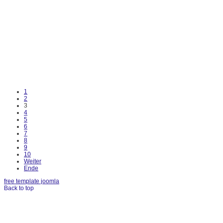
1
2
3
4
5
6
7
8
9
10
Weiter
Ende
free template joomla
Back to top