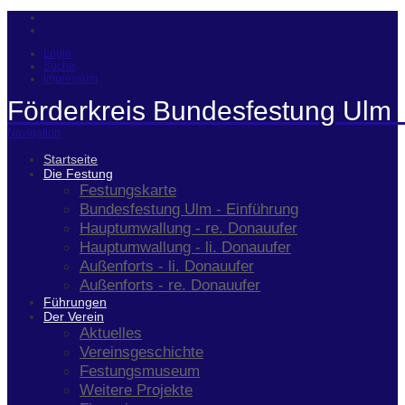
Login
Suche
Impressum
Förderkreis Bundesfestung Ulm 
Navigation
Startseite
Die Festung
Festungskarte
Bundesfestung Ulm - Einführung
Hauptumwallung - re. Donauufer
Hauptumwallung - li. Donauufer
Außenforts - li. Donauufer
Außenforts - re. Donauufer
Führungen
Der Verein
Aktuelles
Vereinsgeschichte
Festungsmuseum
Weitere Projekte