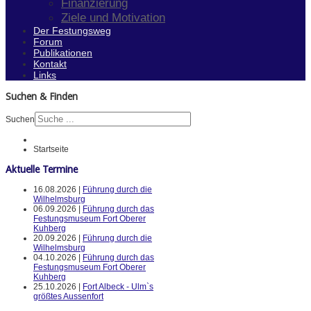
Finanzierung
Ziele und Motivation
Der Festungsweg
Forum
Publikationen
Kontakt
Links
Suchen & Finden
Suchen
Startseite
Aktuelle Termine
16.08.2026 |
Führung durch die
Wilhelmsburg
06.09.2026 |
Führung durch das
Festungsmuseum Fort Oberer
Kuhberg
20.09.2026 |
Führung durch die
Wilhelmsburg
04.10.2026 |
Führung durch das
Festungsmuseum Fort Oberer
Kuhberg
25.10.2026 |
Fort Albeck - Ulm`s
größtes Aussenfort