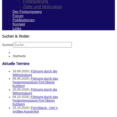
Finanzierung
Ziele und Motivation
Der Festungsweg
Forum
Publikationen
Kontakt
Links
Suchen & Finden
Suchen
Startseite
Aktuelle Termine
16.08.2026 |
Führung durch die
Wilhelmsburg
06.09.2026 |
Führung durch das
Festungsmuseum Fort Oberer
Kuhberg
20.09.2026 |
Führung durch die
Wilhelmsburg
04.10.2026 |
Führung durch das
Festungsmuseum Fort Oberer
Kuhberg
25.10.2026 |
Fort Albeck - Ulm`s
größtes Aussenfort