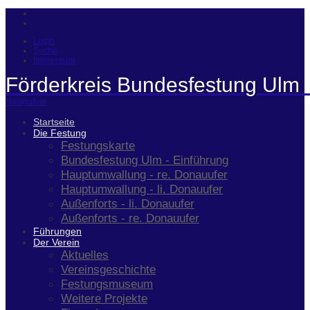
Login
Suche
Impressum
Förderkreis Bundesfestung Ulm 
Navigation
Startseite
Die Festung
Festungskarte
Bundesfestung Ulm - Einführung
Hauptumwallung - re. Donauufer
Hauptumwallung - li. Donauufer
Außenforts - li. Donauufer
Außenforts - re. Donauufer
Führungen
Der Verein
Aktuelles
Vereinsgeschichte
Festungsmuseum
Weitere Projekte