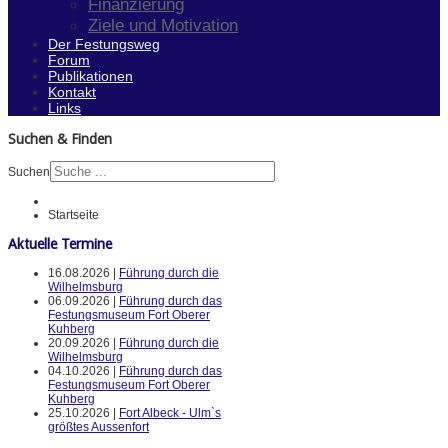
Finanzierung
Ziele und Motivation
Der Festungsweg
Forum
Publikationen
Kontakt
Links
Suchen & Finden
Suchen
Startseite
Aktuelle Termine
16.08.2026 |
Führung durch die
Wilhelmsburg
06.09.2026 |
Führung durch das
Festungsmuseum Fort Oberer
Kuhberg
20.09.2026 |
Führung durch die
Wilhelmsburg
04.10.2026 |
Führung durch das
Festungsmuseum Fort Oberer
Kuhberg
25.10.2026 |
Fort Albeck - Ulm`s
größtes Aussenfort