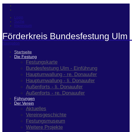
Login
Suche
Impressum
Förderkreis Bundesfestung Ulm 
Navigation
Startseite
Die Festung
Festungskarte
Bundesfestung Ulm - Einführung
Hauptumwallung - re. Donauufer
Hauptumwallung - li. Donauufer
Außenforts - li. Donauufer
Außenforts - re. Donauufer
Führungen
Der Verein
Aktuelles
Vereinsgeschichte
Festungsmuseum
Weitere Projekte