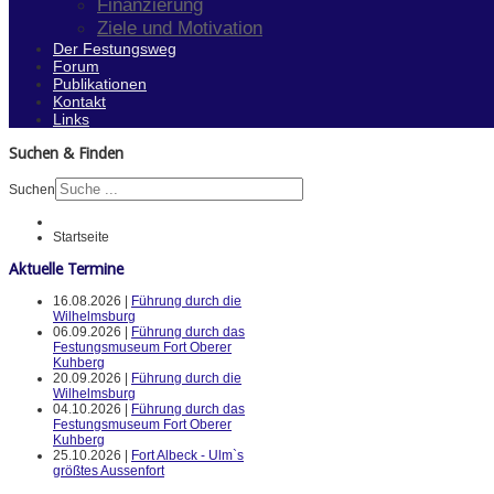
Finanzierung
Ziele und Motivation
Der Festungsweg
Forum
Publikationen
Kontakt
Links
Suchen & Finden
Suchen
Startseite
Aktuelle Termine
16.08.2026 |
Führung durch die
Wilhelmsburg
06.09.2026 |
Führung durch das
Festungsmuseum Fort Oberer
Kuhberg
20.09.2026 |
Führung durch die
Wilhelmsburg
04.10.2026 |
Führung durch das
Festungsmuseum Fort Oberer
Kuhberg
25.10.2026 |
Fort Albeck - Ulm`s
größtes Aussenfort