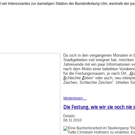
 viel Interessantes zur damaligen Sitation der Bundesfestung Ulm, weshalb der pa
Da sich in den vergangenen Monaten in 
Stadtgebieten viel ereignet hat, möchten
Jahresende mit ein paar Informationen ve
nach dem Motto einer beliebten Vorabends
für die Festungsmauern, je nach Ort, „
G
S
chlechte
Z
eiten“ oder auch, neu interpre
Zeichen, Schlechte Zeichen“. Urteilen Sie
.
Weiterlesen ...
Die Festung, wie wir sie noch nie s
Details
06.11.2010
Eine Bacherlorarbeit im Studiengang "Di
hatte Christoph Hofmann zu erstellen. E