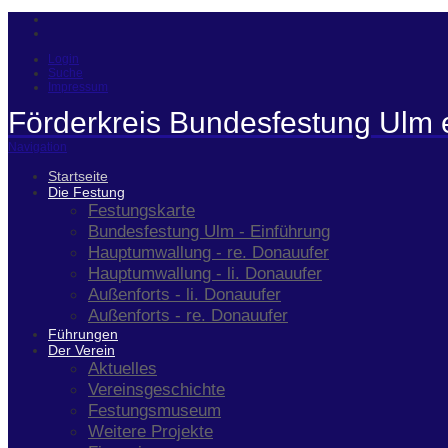
Login
Suche
Impressum
Förderkreis Bundesfestung Ulm 
Navigation
Startseite
Die Festung
Festungskarte
Bundesfestung Ulm - Einführung
Hauptumwallung - re. Donauufer
Hauptumwallung - li. Donauufer
Außenforts - li. Donauufer
Außenforts - re. Donauufer
Führungen
Der Verein
Aktuelles
Vereinsgeschichte
Festungsmuseum
Weitere Projekte