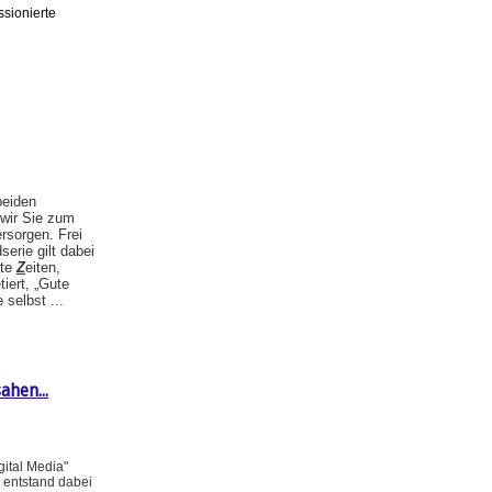
ssionierte
beiden
 wir Sie zum
rsorgen. Frei
erie gilt dabei
ute
Z
eiten,
tiert, „Gute
 selbst ...
ahen...
gital Media"
s entstand dabei