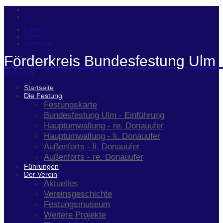
Login
Suche
Impressum
Förderkreis Bundesfestung Ulm 
Navigation
Startseite
Die Festung
Festungskarte
Bundesfestung Ulm - Einführung
Hauptumwallung - re. Donauufer
Hauptumwallung - li. Donauufer
Außenforts - li. Donauufer
Außenforts - re. Donauufer
Führungen
Der Verein
Aktuelles
Vereinsgeschichte
Festungsmuseum
Weitere Projekte