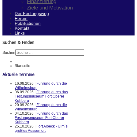
Finanzierung
Ziele und Motivation
Der Festungsweg
Forum
Publikationen
Kontakt
Links
Suchen & Finden
Suchen
Startseite
Aktuelle Termine
16.08.2026 |
Führung durch die
Wilhelmsburg
06.09.2026 |
Führung durch das
Festungsmuseum Fort Oberer
Kuhberg
20.09.2026 |
Führung durch die
Wilhelmsburg
04.10.2026 |
Führung durch das
Festungsmuseum Fort Oberer
Kuhberg
25.10.2026 |
Fort Albeck - Ulm`s
größtes Aussenfort