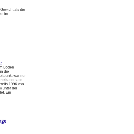
Gewicht als die
et im
r
im Boden
in die
eitpunkt war nur
nnetkasematte
ereits 1996 von
m unter der
et. Ein
age