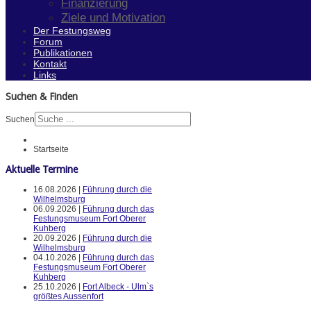
Finanzierung
Ziele und Motivation
Der Festungsweg
Forum
Publikationen
Kontakt
Links
Suchen & Finden
Suchen
Startseite
Aktuelle Termine
16.08.2026 |
Führung durch die
Wilhelmsburg
06.09.2026 |
Führung durch das
Festungsmuseum Fort Oberer
Kuhberg
20.09.2026 |
Führung durch die
Wilhelmsburg
04.10.2026 |
Führung durch das
Festungsmuseum Fort Oberer
Kuhberg
25.10.2026 |
Fort Albeck - Ulm`s
größtes Aussenfort