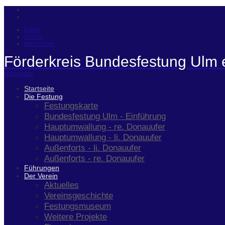
Login
Suche
Impressum
Förderkreis Bundesfestung Ulm 
Navigation
Startseite
Die Festung
Festungskarte
Bundesfestung Ulm - Einführung
Hauptumwallung - re. Donauufer
Hauptumwallung - li. Donauufer
Außenforts - li. Donauufer
Außenforts - re. Donauufer
Führungen
Der Verein
Aktuelles
Vereinsgeschichte
Festungsmuseum
Weitere Projekte