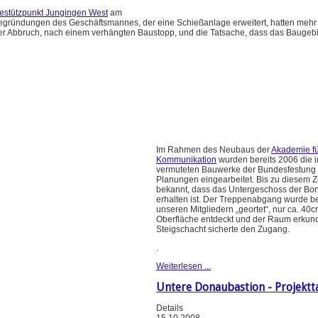
iestützpunkt Jungingen West
am
Begründungen des Geschäftsmannes, der eine Schießanlage erweitert, hatten mehr 
aler Abbruch, nach einem verhängten Baustopp, und die Tatsache, dass das Baugebi
Im Rahmen des Neubaus der
Akademie fü
Kommunikation
wurden bereits 2006 die 
vermuteten Bauwerke der Bundesfestung 
Planungen eingearbeitet. Bis zu diesem Z
bekannt, dass das Untergeschoss der Bo
erhalten ist. Der Treppenabgang wurde b
unseren Mitgliedern „geortet“, nur ca. 40c
Oberfläche entdeckt und der Raum erkund
Steigschacht sicherte den Zugang.
.
Weiterlesen ...
Untere Donaubastion - Projektt
Details
15.10.2008