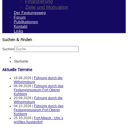
Finanzierung
Ziele und Motivation
Der Festungsweg
Forum
Publikationen
Kontakt
Links
Suchen & Finden
Suchen
Startseite
Aktuelle Termine
16.08.2026 |
Führung durch die
Wilhelmsburg
06.09.2026 |
Führung durch das
Festungsmuseum Fort Oberer
Kuhberg
20.09.2026 |
Führung durch die
Wilhelmsburg
04.10.2026 |
Führung durch das
Festungsmuseum Fort Oberer
Kuhberg
25.10.2026 |
Fort Albeck - Ulm`s
größtes Aussenfort