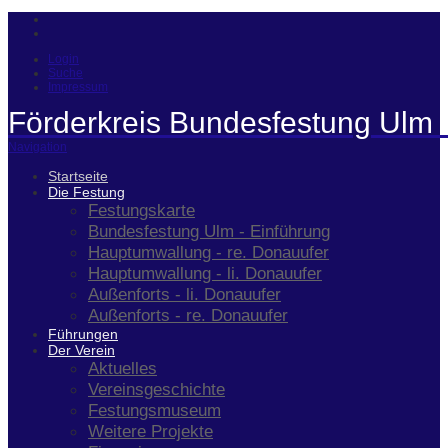
Login
Suche
Impressum
Förderkreis Bundesfestung Ulm 
Navigation
Startseite
Die Festung
Festungskarte
Bundesfestung Ulm - Einführung
Hauptumwallung - re. Donauufer
Hauptumwallung - li. Donauufer
Außenforts - li. Donauufer
Außenforts - re. Donauufer
Führungen
Der Verein
Aktuelles
Vereinsgeschichte
Festungsmuseum
Weitere Projekte