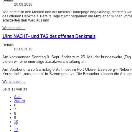
Details
20.09.2018
Wie bereits in den Medien und auf unserer Homepage angekündigt, starteten wir
des offenen Denkmals. Bereits Tage zuvor begannen die Mitglieder mit den Vorb
schilderten den Weg aus und
Weiterlesen ...
Ulm: NACHT- und TAG des offenen Denkmals
Details
02.09.2018
Am kommenden Sonntag 9. Sept. findet zum 25. Mal der bundesweite „Tag des
bieten wir eine einmalige Zusatzveranstaltung an!
Am Vorabend, also Samstag 8.9., findet im Fort Oberer Eselsberg – Neben
Kerzenlicht „romantisch“ in Szene gesetzt. Die Besucher können die Anlage
Weiterlesen ...
Seite 11 von 33
Start
Zurück
6
7
8
9
10
11
12