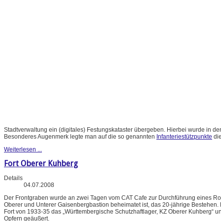
Stadtverwaltung ein (digitales) Festungskataster übergeben. Hierbei wurde in de
Besonderes Augenmerk legte man auf die so genannten
Infanteriestützpunkte
di
Weiterlesen ...
Fort Oberer Kuhberg
Details
04.07.2008
Der Frontgraben wurde an zwei Tagen vom CAT Cafe zur Durchführung eines Rockf
Oberer und Unterer Gaisenbergbastion beheimatet ist, das 20-jährige Bestehen
Fort von 1933-35 das „Württembergische Schutzhaftlager, KZ Oberer Kuhberg“
Opfern geäußert.