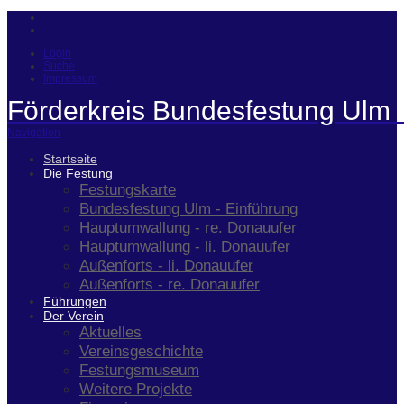
Login
Suche
Impressum
Förderkreis Bundesfestung Ulm 
Navigation
Startseite
Die Festung
Festungskarte
Bundesfestung Ulm - Einführung
Hauptumwallung - re. Donauufer
Hauptumwallung - li. Donauufer
Außenforts - li. Donauufer
Außenforts - re. Donauufer
Führungen
Der Verein
Aktuelles
Vereinsgeschichte
Festungsmuseum
Weitere Projekte