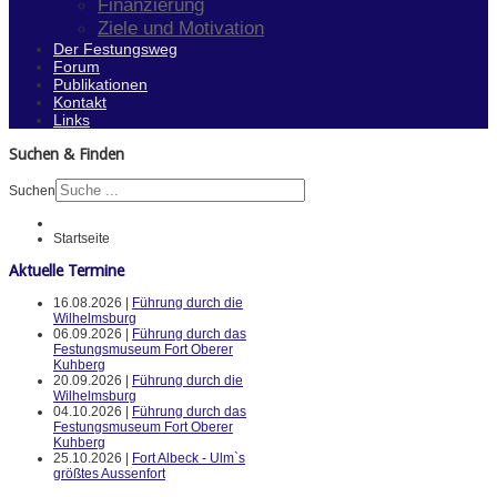
Finanzierung
Ziele und Motivation
Der Festungsweg
Forum
Publikationen
Kontakt
Links
Suchen & Finden
Suchen
Startseite
Aktuelle Termine
16.08.2026 |
Führung durch die
Wilhelmsburg
06.09.2026 |
Führung durch das
Festungsmuseum Fort Oberer
Kuhberg
20.09.2026 |
Führung durch die
Wilhelmsburg
04.10.2026 |
Führung durch das
Festungsmuseum Fort Oberer
Kuhberg
25.10.2026 |
Fort Albeck - Ulm`s
größtes Aussenfort