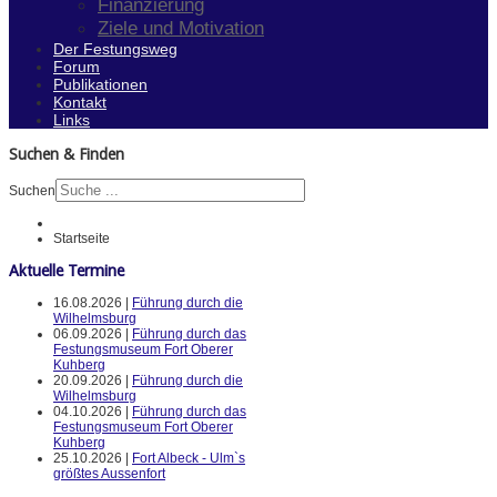
Finanzierung
Ziele und Motivation
Der Festungsweg
Forum
Publikationen
Kontakt
Links
Suchen & Finden
Suchen
Startseite
Aktuelle Termine
16.08.2026 |
Führung durch die
Wilhelmsburg
06.09.2026 |
Führung durch das
Festungsmuseum Fort Oberer
Kuhberg
20.09.2026 |
Führung durch die
Wilhelmsburg
04.10.2026 |
Führung durch das
Festungsmuseum Fort Oberer
Kuhberg
25.10.2026 |
Fort Albeck - Ulm`s
größtes Aussenfort