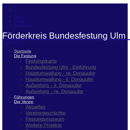
Login
Suche
Impressum
Förderkreis Bundesfestung Ulm 
Navigation
Startseite
Die Festung
Festungskarte
Bundesfestung Ulm - Einführung
Hauptumwallung - re. Donauufer
Hauptumwallung - li. Donauufer
Außenforts - li. Donauufer
Außenforts - re. Donauufer
Führungen
Der Verein
Aktuelles
Vereinsgeschichte
Festungsmuseum
Weitere Projekte