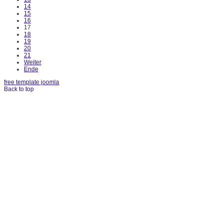
14
15
16
17
18
19
20
21
Weiter
Ende
free template joomla
Back to top