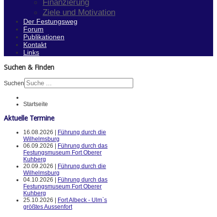
Finanzierung
Ziele und Motivation
Der Festungsweg
Forum
Publikationen
Kontakt
Links
Suchen & Finden
Suchen
Startseite
Aktuelle Termine
16.08.2026 |
Führung durch die
Wilhelmsburg
06.09.2026 |
Führung durch das
Festungsmuseum Fort Oberer
Kuhberg
20.09.2026 |
Führung durch die
Wilhelmsburg
04.10.2026 |
Führung durch das
Festungsmuseum Fort Oberer
Kuhberg
25.10.2026 |
Fort Albeck - Ulm`s
größtes Aussenfort