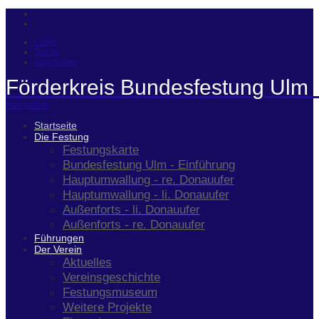
Login
Suche
Impressum
Förderkreis Bundesfestung Ulm 
Navigation
Startseite
Die Festung
Festungskarte
Bundesfestung Ulm - Einführung
Hauptumwallung - re. Donauufer
Hauptumwallung - li. Donauufer
Außenforts - li. Donauufer
Außenforts - re. Donauufer
Führungen
Der Verein
Aktuelles
Vereinsgeschichte
Festungsmuseum
Weitere Projekte