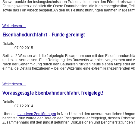
Schwerpunkte der festungstechnischen Präsentation durch den Förderkreis waren
Festung wurden zusätzlich die Obere Donaubastion, die Kienlesbergbastion, Tei
sowie das Fort Albeck bespielt. An den 80 Festungsführungen nahmen insgesamt r
.
Weiterlesen ...
Eisenbahndurchfahrt - Funde gereinigt
Details
07.02.2015
Seit ca. 2 Wochen wird die freigelegte Escarpenmauer mit den Eisenbahndurchf
und exakt vermessen. Eine Reinigung des Bauwerks war nicht vorgesehen und 
Nach der Genehmigung durch den Bauherren rückten heute sieben Mitglieder an,
einmalige Details freizulegen – bei der Witterung eine extrem kräftezehrenden Ak
.
Weiterlesen ...
Vorausgesagte Eisenbahndurchfahrt freigelegt!
Details
07.12.2014
Über die
massiven Zerstörungen
in Neu-Ulm und den unverantwortlichen Umgang
berichtet. Nun wurde der Bereich der Escarpenmauer freigelegt, dessen Existen
Zusammenhang mit den jüngst geführten Diskussionen und Berichterstattungen 
.