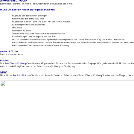
15:00 Uhr und 17:00 Uhr
Spannende Führung (ca. 45min) für Kinder durch die Gewölbe des Forts.
In und um das Fort finden Sie folgende Stationen
Hüpfburg der Tagesklinik Söflingen
Kletterwand des THW Neu-Ulm
Hubsteiger-Fahren (28m und 17m) mit der Firma Allgaier
Wasserspiel der Firma Gardena
Mal-Ecke
Bierkisten-Rutsche
Tombola der Südwest-Presse mit attraktiven Preisen
Regelmäßige Kurzführungen durch das Fort
Im Zelt bieten wir Ihnen Getränke, Speisen (Fahrzeugfreunde der Ulmer Feuerwehr e.V.) und Kaffee / Kuchen an
Verkauf des neuen Festungsfilm und der Festungstaschenlampe der Schapfenmühle sowie weitere Artikeln am Infostand 
Führungen des Dokumentaionszentrum Oberer Kuhberg
gegen 19:00 Uhr
Ende der Veranstaltung.
Anfahrt
Das
Fort Oberer Kuhberg
("Am Hochsträß") erreichen Sie aus der Stadtmitte über den Egginger Weg, oder von der B-28 über den K
Ausreichende Parkplätze stehen am Schulzentrum Kuhberg zur Verfügung.
ÖPNV
Mit z. B. der
Buslinie 4
können Sie bis zur Haltestelle "Kuhberg Schulzentrum" bzw. "Oberer Kuhberg" fast bis vor den Eingang fahren