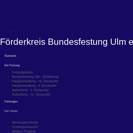
Login
Suche
Impressum
Förderkreis Bundesfestung Ulm e
Navigation
Startseite
Die Festung
Festungskarte
Bundesfestung Ulm - Einführung
Hauptumwallung - re. Donauufer
Hauptumwallung - li. Donauufer
Außenforts - li. Donauufer
Außenforts - re. Donauufer
Führungen
Der Verein
Aktuelles
Vereinsgeschichte
Festungsmuseum
Weitere Projekte