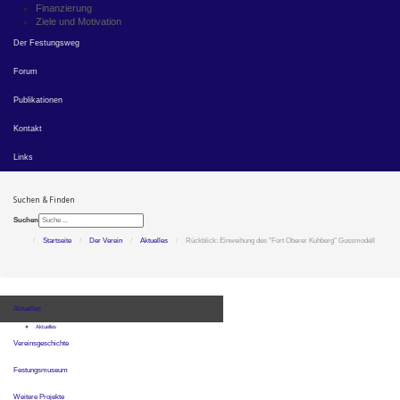
Finanzierung
Ziele und Motivation
Der Festungsweg
Forum
Publikationen
Kontakt
Links
Suchen & Finden
Suchen
Startseite
Der Verein
Aktuelles
Rückblick: Einweihung des "Fort Oberer Kuhberg" Gussmodell
Aktuelles
Aktuelles
Vereinsgeschichte
Festungsmuseum
Weitere Projekte