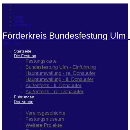
Login
Suche
Impressum
Förderkreis Bundesfestung Ulm 
Navigation
Startseite
Die Festung
Festungskarte
Bundesfestung Ulm - Einführung
Hauptumwallung - re. Donauufer
Hauptumwallung - li. Donauufer
Außenforts - li. Donauufer
Außenforts - re. Donauufer
Führungen
Der Verein
Aktuelles
Vereinsgeschichte
Festungsmuseum
Weitere Projekte