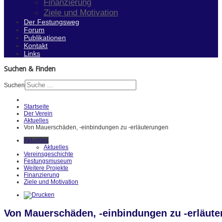
Finanzierung
Ziele und Motivation
Der Festungsweg
Forum
Publikationen
Kontakt
Links
Suchen & Finden
Suchen
Startseite
Der Verein
Aktuelles
Von Mauerschäden, -einbindungen zu -erläuterungen
Aktuelles
Aktuelles
Vereinsgeschichte
Festungsmuseum
Weitere Projekte
Finanzierung
Ziele und Motivation
Von Mauerschäden, -einbindungen zu -erläut