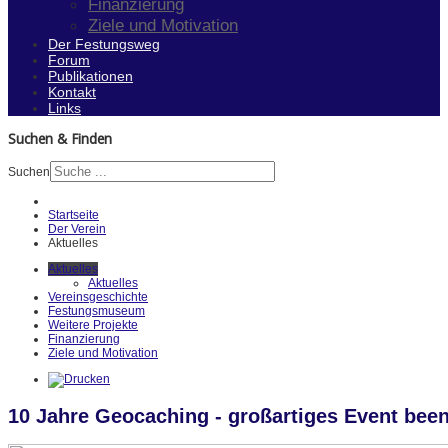
Finanzierung
Ziele und Motivation
Der Festungsweg
Forum
Publikationen
Kontakt
Links
Suchen & Finden
Suchen
Startseite
Der Verein
Aktuelles
Aktuelles
Aktuelles
Vereinsgeschichte
Festungsmuseum
Weitere Projekte
Finanzierung
Ziele und Motivation
10 Jahre Geocaching - großartiges Event bee