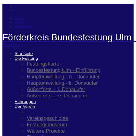
Login
Suche
Impressum
Förderkreis Bundesfestung Ulm 
Navigation
Startseite
Die Festung
Festungskarte
Bundesfestung Ulm - Einführung
Hauptumwallung - re. Donauufer
Hauptumwallung - li. Donauufer
Außenforts - li. Donauufer
Außenforts - re. Donauufer
Führungen
Der Verein
Aktuelles
Vereinsgeschichte
Festungsmuseum
Weitere Projekte